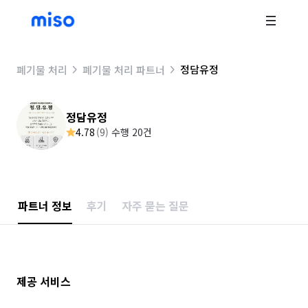
정담유정
폐기물 처리
폐기물 처리 파트너
정담유정
4.78
(
9
)
수행 20건
파트너 정보
후기
자주 묻는 질문
제공 서비스