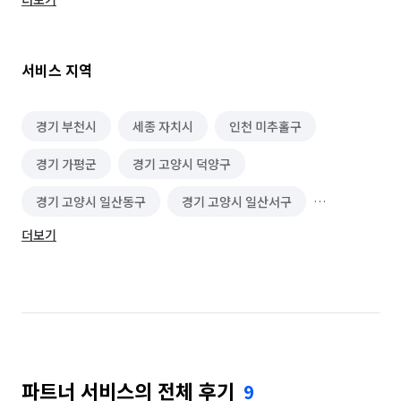
'비움'이란 '힘듦'이기에 고객님의 '힘듦'은 정담유정이 
대신하겠습니다.

마지막 정리는 정담유정이 전문가의 손길로 마무리 
서비스 지역
약속드리겠습니다.

"폐기물수집운반"허가증이 없는 무허가 업체는 이용하지 말아야 
경기 부천시
세종 자치시
인천 미추홀구
합니다.

경기 가평군
경기 고양시 덕양구
이용자도7년 이하의 징역이나 5천만원 이하의 벌금, 
경기 고양시 일산동구
경기 고양시 일산서구
100만원이상의 과태료가부과됩니다.

더보기
경기 과천시
경기 광명시
경기 광주시
견적조회후 추가요금은 발생하지않으며 

일정조율후 진행을 도와드리며 당일진행도 가능합니다.

경기 구리시
경기 군포시
경기 김포시
경기 남양주시
경기 동두천시
경기 성남시 분당구
원스톱으로 진행해드리며 당일 방역소독 모든청소까지 
작업완료됩니다.

경기 성남시 수정구
경기 성남시 중원구
24시 무료상담번호 010-9246-0261 입니다.
파트너 서비스의 전체 후기
9
경기 수원시 권선구
경기 수원시 영통구