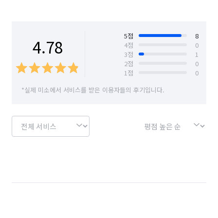
경기 수원시 장안구
경기 수원시 팔달구
경기 시흥시
경기 안산시 단원구
5
점
8
4.78
4
점
0
3
점
1
경기 안산시 상록구
경기 안성시
2
점
0
1
점
0
경기 안양시 동안구
경기 안양시 만안구
*실제 미소에서 서비스를 받은 이용자들의 후기입니다.
경기 양주시
경기 양평군
경기 여주시
경기 연천군
경기 오산시
경기 용인시 기흥구
경기 용인시 수지구
경기 용인시 처인구
경기 의왕시
경기 의정부시
경기 이천시
경기 파주시
경기 평택시
경기 포천시
경기 하남시
경기 화성시
경남 거제시