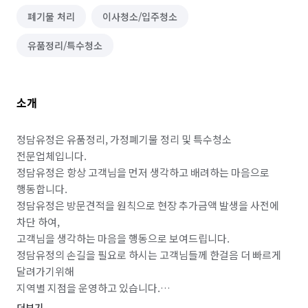
폐기물 처리
이사청소/입주청소
유품정리/특수청소
소개
정담유정은 유품정리, 가정폐기물 정리 및 특수청소 
전문업체입니다.

정담유정은 항상 고객님을 먼저 생각하고 배려하는 마음으로 
행동합니다.

정담유정은 방문견적을 원칙으로 현장 추가금액 발생을 사전에 
차단 하여,

고객님을 생각하는 마음을 행동으로 보여드립니다.

정담유정의 손길을 필요로 하시는 고객님들께 한걸음 더 빠르게 
달려가기위해

지역별 지점을 운영하고 있습니다.

'든 자리는 몰라도 난 자리는 안다' 란 속담이 있듯,

더보기