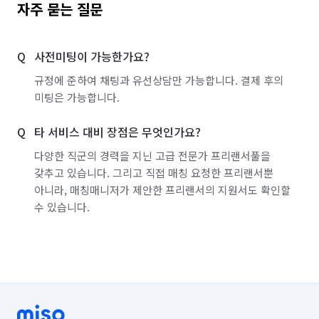
경남 거창군
경남 고성군
경남 김해시
자주 묻는 질문
경남 남해군
경남 밀양시
경남 사천시
사전미팅이 가능한가요?
경남 산청군
경남 양산시
경남 의령군
규정에 준하여 채팅과 유선상담만 가능합니다. 결제 후의
경남 진주시
경남 창녕군
경남 창원시 마산합포구
미팅은 가능합니다.
경남 창원시 마산회원구
경남 창원시 성산구
타 서비스 대비 장점은 무엇인가요?
경남 창원시 의창구
경남 창원시 진해구
다양한 직군의 경력을 지닌 고급 전문가 프리랜서풀을
갖추고 있습니다. 그리고 직접 매칭 요청한 프리랜서뿐
경남 통영시
경남 하동군
경남 함안군
아니라, 매칭매니저가 제안한 프리랜서의 지원서도 확인할
수 있습니다.
경남 함양군
경남 합천군
경북 경산시
경북 경주시
경북 고령군
경북 구미시
경북 군위군
경북 김천시
경북 문경시
경북 봉화군
경북 상주시
경북 성주군