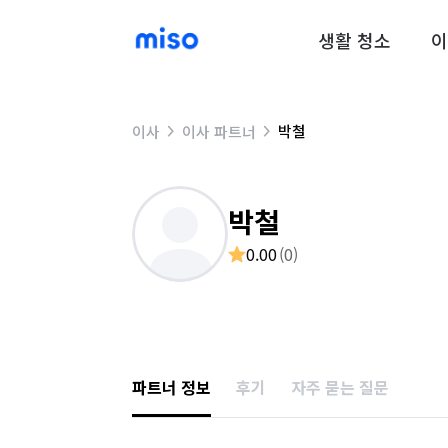
생활 청소
이
박철
이사
이사 파트너
박철
0.00
(
0
)
파트너 정보
후기
자주 묻는 질문