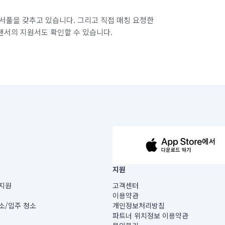
서풀을 갖추고 있습니다. 그리고 직접 매칭 요청한
랜서의 지원서도 확인할 수 있습니다.
63-14-5-00019 |
지원
보) |
지원
고객센터
빌딩) B동 5층
이용약관
 미소
소/입주 청소
개인정보처리방침
 아닙니다.
파트너 위치정보 이용약관
게 있습니다.