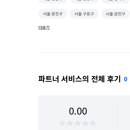
서울 광진구
서울 구로구
서울 금천구
더보기
서울 동대문구
서울 동작구
서울 마포구
서울 성동구
서울 성북구
서울 송파구
서울 용산구
서울 은평구
서울 종로구
파트너 서비스의 전체 후기
0
0.00