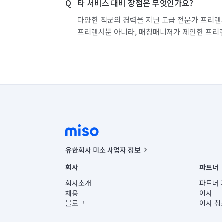
타 서비스 대비 장점은 무엇인가요?
다양한 직군의 경력을 지닌 고급 전문가 프리랜
프리랜서뿐 아니라, 매칭매니저가 제안한 프리
유한회사 미소 사업자 정보
사업자등록번호 : 291-87-00271 | 인허가번호 : 2016-32201
회사
파트너
통신판매신고번호 : 2024-서울종로-1400(공정거래위원회 정
대표이사 : CHING VICTOR COLUMBIA RHEE
회사소개
파트너 
주소 | 본사: 서울특별시 종로구 율곡로 6(중학동, 트윈트리
채용
이사
컨택센터 : 서울특별시 종로구 수송동 율곡로 24, 7층, 8층
블로그
이사 청
유한회사 미소는 통신판매중개자이며, 통신판매의 당사자가
상품, 상품정보, 거래에 관한 의무와 책임은 거래당사자에