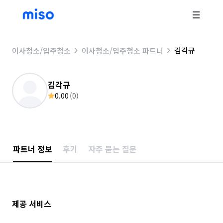
김각규
이사청소/입주청소
이사청소/입주청소 파트너
김각규
0.00
(
0
)
파트너 정보
후기
자주 묻는 질문
제공 서비스