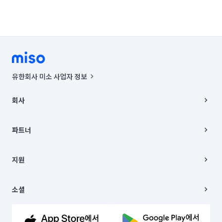
유한회사 미소 사업자 정보
사업자등록번호 : 291-87-00271 | 인허가번호 : 2016-3220163-14-5-
00019 |
회사
통신판매신고번호 : 2024-서울종로-1400(공정거래위원회 정보) |
대표이사 : CHING VICTOR COLUMBIA RHEE
회사소개
주소 | 본사: 서울특별시 종로구 율곡로 6(중학동, 트윈트리빌딩) B동 5층
채용
파트너
컨택센터 : 서울특별시 종로구 수송동 율곡로 24, 7층, 8층 미소
블로그
유한회사 미소는 통신판매중개자이며, 통신판매의 당사자가 아닙니다.
파트너 지원
상품, 상품정보, 거래에 관한 의무와 책임은 거래당사자에게 있습니다.
이사
지원
언론 보도 관련 문의:
contact@getmiso.com
이사 청소/입주 청소
대표번호: 1577-8808
고객센터
© 유한회사 미소. Miso, Inc. All Rights Reserved.
이용약관
소셜
개인정보처리방침
파트너 위치정보 이용약관
링크드인
문의하기
유튜브