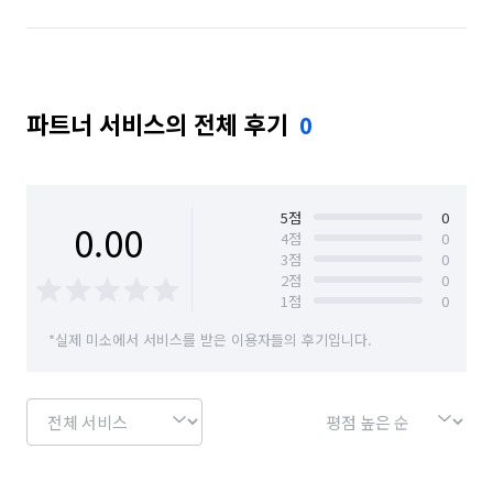
파트너 서비스의 전체 후기
0
5
점
0
0.00
4
점
0
3
점
0
2
점
0
1
점
0
*실제 미소에서 서비스를 받은 이용자들의 후기입니다.