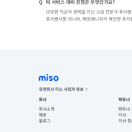
타 서비스 대비 장점은 무엇인가요?
다양한 직군의 경력을 지닌 고급 전문가 프리랜
프리랜서뿐 아니라, 매칭매니저가 제안한 프리
유한회사 미소 사업자 정보
사업자등록번호 : 291-87-00271 | 인허가번호 : 2016-32201
회사
파트너
통신판매신고번호 : 2024-서울종로-1400(공정거래위원회 정
대표이사 : CHING VICTOR COLUMBIA RHEE
회사소개
파트너 
주소 | 본사: 서울특별시 종로구 율곡로 6(중학동, 트윈트리
채용
이사
컨택센터 : 서울특별시 종로구 수송동 율곡로 24, 7층, 8층
블로그
이사 청
유한회사 미소는 통신판매중개자이며, 통신판매의 당사자가
상품, 상품정보, 거래에 관한 의무와 책임은 거래당사자에