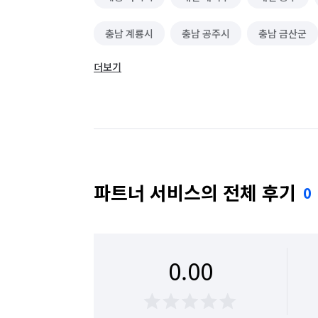
충남 계룡시
충남 공주시
충남 금산군
더보기
충남 보령시
충남 부여군
충남 서산시
충남 예산군
충남 천안시 동남구
충남 
충남 태안군
충남 홍성군
충북 괴산군
충북 영동군
충북 옥천군
충북 음성군
파트너 서비스의 전체 후기
0
충북 진천군
충북 청주시 상당구
충북 
충북 청주시 흥덕구
충북 충주시
0.00