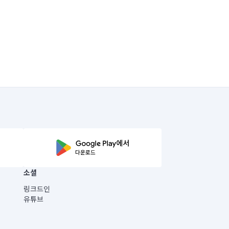
소셜
링크드인
유튜브