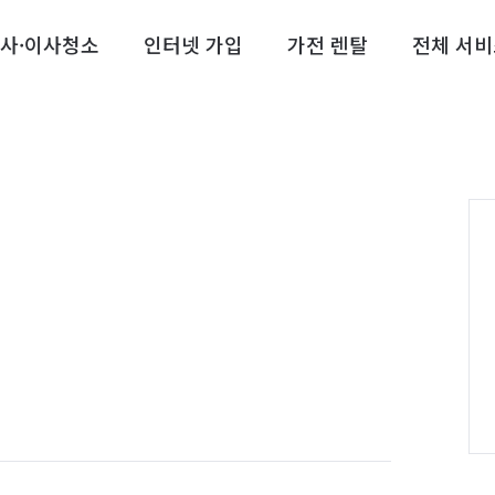
사·이사청소
인터넷 가입
가전 렌탈
전체 서비