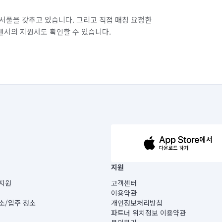
서풀을 갖추고 있습니다. 그리고 직접 매칭 요청한
랜서의 지원서도 확인할 수 있습니다.
63-14-5-00019 |
지원
보) |
지원
고객센터
빌딩) B동 5층
이용약관
 미소
소/입주 청소
개인정보처리방침
 아닙니다.
파트너 위치정보 이용약관
게 있습니다.