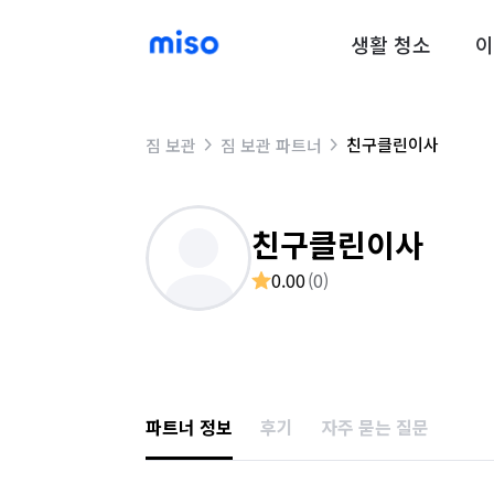
생활 청소
이
친구클린이사
짐 보관
짐 보관 파트너
친구클린이사
0.00
(
0
)
파트너 정보
후기
자주 묻는 질문