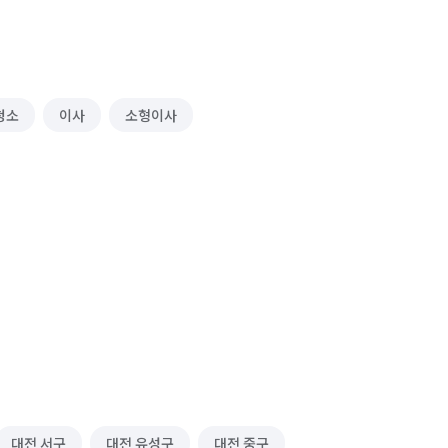
청소
이사
소형이사
대전 서구
대전 유성구
대전 중구