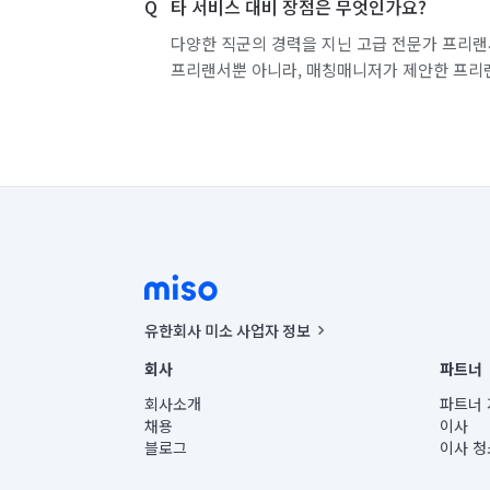
타 서비스 대비 장점은 무엇인가요?
다양한 직군의 경력을 지닌 고급 전문가 프리랜
프리랜서뿐 아니라, 매칭매니저가 제안한 프리
유한회사 미소 사업자 정보
사업자등록번호 : 291-87-00271 | 인허가번호 : 2016-32201
회사
파트너
통신판매신고번호 : 2024-서울종로-1400(공정거래위원회 정
대표이사 : CHING VICTOR COLUMBIA RHEE
회사소개
파트너 
주소 | 본사: 서울특별시 종로구 율곡로 6(중학동, 트윈트리
채용
이사
컨택센터 : 서울특별시 종로구 수송동 율곡로 24, 7층, 8층
블로그
이사 청
유한회사 미소는 통신판매중개자이며, 통신판매의 당사자가
상품, 상품정보, 거래에 관한 의무와 책임은 거래당사자에