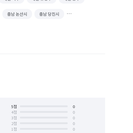
충남 논산시
충남 당진시
충남 서천군
충남 아산시
천안시 서북구
충남 청양군
충북 단양군
충북 보은군
충북 제천시
충북 증평군
청주시 서원구
충북 청주시 청원구
5
점
0
4
점
0
3
점
0
2
점
0
1
점
0