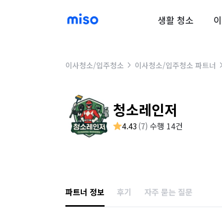
생활 청소
이
이사청소/입주청소
이사청소/입주청소 파트너
청소레인저
4.43
(
7
)
수행 14건
파트너 정보
후기
자주 묻는 질문