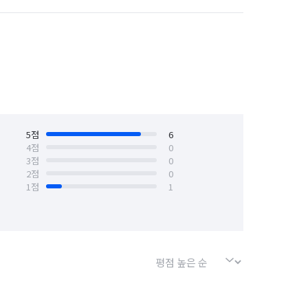
전남 함평군
전남 해남군
 세면대, 환풍구, 수건장.

5
점
6
, 수납 상부장, 수납 하부장, 걸레받이

4
점
0
3
점
0
2
점
0
1
점
1
거

행)
