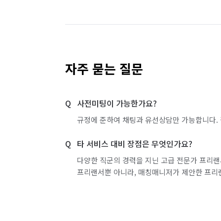
🫧현장 즉시 검수 

현장에서 청소가 끝난 후 즉시 검수를 통해 
A/S 즉시 진행 가능.

🚩부가 옵션 안내 🚩

자주 묻는 질문
😷오염도 : 5만원 ~ 20만원

😷곰팡이 : 5만원 ~ 15만원

😷스티커 제거 : 5만원 ~ 10만원

사전미팅이 가능한가요?
😷비확장 아파트 : 5만원 ~ 7만원

규정에 준하여 채팅과 유선상담만 가능합니다. 
⚠️주의사항⚠️

타 서비스 대비 장점은 무엇인가요?
평수가 상이하거나, 특수 오염 등 기타 특
다양한 직군의 경력을 지닌 고급 전문가 프리랜
수 있습니다.

프리랜서뿐 아니라, 매칭매니저가 제안한 프리
🦸🏻‍♂️청소레인저🦸🏻

- 체계적이고 전문적인 청소 방식!  
