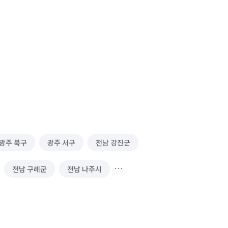
광주 북구
광주 서구
전남 강진군
전남 구례군
전남 나주시
전남 보성군
전남 순천시
전남 영암군
전남 완도군