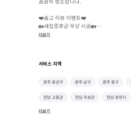
꼼꼼히 청소합니다.

❤️숨고 리뷰 이벤트❤️

🏡새집증후군 무상 시공🏡

💸평형 상관 없이 할인💸

더보기
💵페이백 이벤트💵

💡청소레인저의 청소 방법💡

서비스 지역
🫧천장, 몰딩, 벽지 깔끔 청소

광주 광산구
광주 남구
광주 동구
(페인트, 도색, 탄성코트 제외)

전남 고흥군
전남 곡성군
전남 광양시
🫧창틀 및 유리창 깔끔 청소 

외부창을 제외한 모든 샷시, 문틀 청소

더보기
전남 담양군
전남 목포시
전남 무안군
*외부창 청소는 옵션 추가*

전남 신안군
전남 여수시
전남 영광군