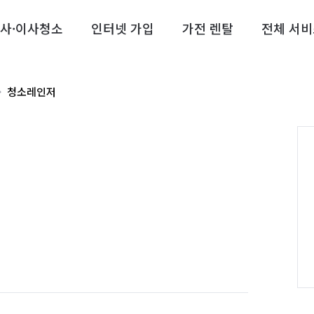
사·이사청소
인터넷 가입
가전 렌탈
전체 서비
청소레인저