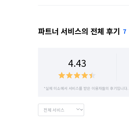
🫧신발장, 펜트리 등 수납공간 깔끔 청소

모든 수납장 완전 탈거 후 먼지 퇴치

전남 장성군
전남 장흥군
전남 진도군
🫧화장실 깔끔 청소

전남 화순군
파트너 서비스의 전체 후기
7
배수구, 욕조, 거울, 벽면, 천장, 유리, 변기,
🫧주방 깔끔 청소 

싱크대 전체, 가스레인지, 렌지 후드(기름때)
4.43
🫧베란다 및 다용도실 깔끔 청소

타일 줄눈, 유리창 창틀, 내창, 배수구

*실제 미소에서 서비스를 받은 이용자들의 후기입니다.
🫧전등 탈거 깔끔 청소 

전등을 탈거하여 먼지와 벌레 사체 등을 제
(일부 특수전구 등 탈거 불가시 겉면 청소 진