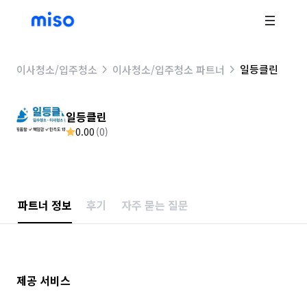
일등클린
이사청소/입주청소
이사청소/입주청소 파트너
일등클린
0.00
(
0
)
파트너 정보
후기
자주 묻는 질문
제공 서비스