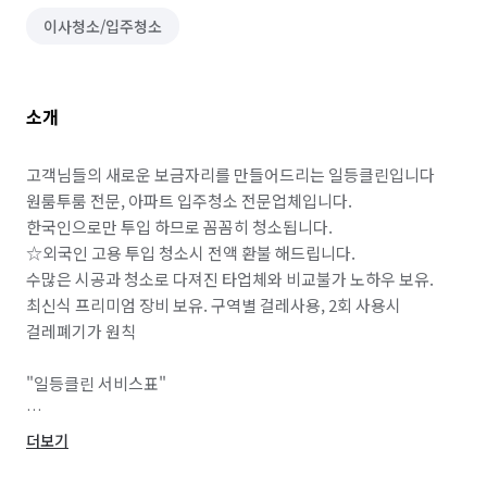
이사청소/입주청소
소개
고객님들의 새로운 보금자리를 만들어드리는 일등클린입니다

원룸투룸 전문, 아파트 입주청소 전문업체입니다.

한국인으로만 투입 하므로 꼼꼼히 청소됩니다.

☆외국인 고용 투입 청소시 전액 환불 해드립니다.

수많은 시공과 청소로 다져진 타업체와 비교불가 노하우 보유.

최신식 프리미엄 장비 보유. 구역별 걸레사용, 2회 사용시 
걸레폐기가 원칙

"일등클린 서비스표"

외창을 제외한 모든 유리창 샷시 청소 창문 / 창틀/ 각종 틈새/ 
더보기
샷시/ 방충망
