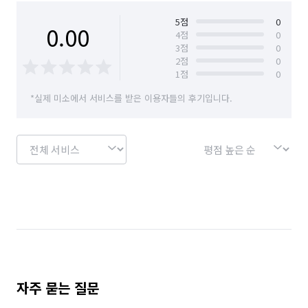
충북 청주시 청원구
충북 청주시 흥덕구
5
점
0
0.00
4
점
0
3
점
0
경기 화성시 동탄구
경기 화성시 효행구
2
점
0
1
점
0
경기 화성시 만세구
경기 화성시 병점구
*실제 미소에서 서비스를 받은 이용자들의 후기입니다.
자주 묻는 질문