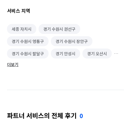
*각종 수납장 및 등 커버 전체 탈거 청소 수납장/ 서랍장/ 전등갓

*화장실 전체 청소 및 소독 살균 천장/벽/ 바닥/ 수건장/ 세면대 
서비스 지역
변기 / 욕조 / 유리/ 환풍구/ 배수구

*주방의 가스레인지 및 청소 및 소독 살균 싱크대 전체 청소 / 
상부장/ 하부장 가스레인지 /후드/ 걸레받이

세종 자치시
경기 수원시 권선구
경기 수원시 영통구
경기 수원시 장안구
구역별 다른 걸레 사용합니다.

일등클린은 친환경 세제를 사용합니다. 

경기 수원시 팔달구
경기 안성시
경기 오산시
아이나 어린 친구들 반려동물에도 걱정이 없습니다. (당일 입주 
가능)

더보기
경기 용인시 기흥구
경기 용인시 수지구
청소가 끝난 후 미흡한 부분이 발견될 시 즉시 수정 

청소 7일 이내에 연락주시면 사후A/S처리 진행 되오니 
경기 용인시 처인구
경기 평택시
경기 화성시
걱정마시고 믿고 맡겨주세요

충남 공주시
충남 당진시
충남 아산시
단 한번도 남의 집을 청소한다는 생각으로 청소하지 않았습니다. 

나의 가족이 거주 할 공간이라는 생각으로 청소해왔습니다. 

충남 예산군
충남 천안시 동남구
한번 청소한 집은 끝까지 책임져야 한다는게 저의 모토입니다. 

이사하시고 새로운 보금자리에서 행복한 일들만 있으시길 
파트너 서비스의 전체 후기
0
충남 천안시 서북구
충남 홍성군
충북 진천군
충북 청주시 상당구
충북 청주시 서원구