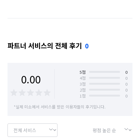
파트너 서비스의 전체 후기
0
5
점
0
0.00
4
점
0
3
점
0
2
점
0
1
점
0
*실제 미소에서 서비스를 받은 이용자들의 후기입니다.