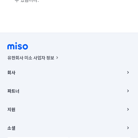
유한회사 미소 사업자 정보
사업자등록번호 : 291-87-00271 | 인허가번호 : 2016-3220163-14-5-
00019 |
회사
통신판매신고번호 : 2024-서울종로-1400(공정거래위원회 정보) |
대표이사 : CHING VICTOR COLUMBIA RHEE
회사소개
주소 | 본사: 서울특별시 종로구 율곡로 6(중학동, 트윈트리빌딩) B동 5층
채용
파트너
컨택센터 : 서울특별시 종로구 수송동 율곡로 24, 7층, 8층 미소
블로그
유한회사 미소는 통신판매중개자이며, 통신판매의 당사자가 아닙니다.
파트너 지원
상품, 상품정보, 거래에 관한 의무와 책임은 거래당사자에게 있습니다.
이사
지원
언론 보도 관련 문의:
contact@getmiso.com
이사 청소/입주 청소
대표번호: 1577-8808
고객센터
© 유한회사 미소. Miso, Inc. All Rights Reserved.
이용약관
소셜
개인정보처리방침