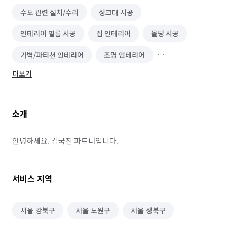
수도 관련 설치/수리
싱크대 시공
인테리어 필름 시공
집 인테리어
몰딩 시공
가벽/파티션 인테리어
조명 인테리어
더보기
상업공간 인테리어
단열필름 시공
주택 리모델링
주택 건축
아트월 시공
미장 시공
소개
단열/결로 시공
유품정리/특수청소
건물 내부/외부 청소
이사청소/입주청소
안녕하세요. 김국진 파트너입니다.
간단 수리/보수
데크 시공
체육시설/운동기구 설치
서비스 지역
건물 관리(종합/시설/행정/경비)
서울 강북구
서울 노원구
서울 성북구