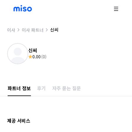
신씨
이사
이사 파트너
신씨
0.00
(
0
)
파트너 정보
후기
자주 묻는 질문
제공 서비스