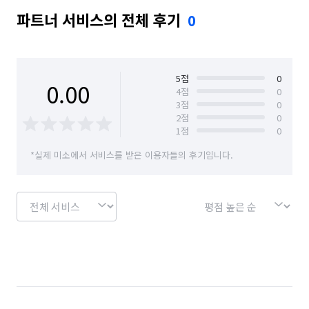
파트너 서비스의 전체 후기
0
5
점
0
0.00
4
점
0
3
점
0
2
점
0
1
점
0
*실제 미소에서 서비스를 받은 이용자들의 후기입니다.