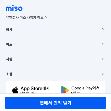
유한회사 미소 사업자 정보
사업자등록번호 : 291-87-00271 | 인허가번호 : 2016-3220163-14-5-
00019 |
회사
통신판매신고번호 : 2024-서울종로-1400(공정거래위원회 정보) |
대표이사 : CHING VICTOR COLUMBIA RHEE
회사소개
주소 | 본사: 서울특별시 종로구 율곡로 6(중학동, 트윈트리빌딩) B동 5층
채용
파트너
컨택센터 : 서울특별시 종로구 수송동 율곡로 24, 7층, 8층 미소
블로그
유한회사 미소는 통신판매중개자이며, 통신판매의 당사자가 아닙니다.
파트너 지원
상품, 상품정보, 거래에 관한 의무와 책임은 거래당사자에게 있습니다.
이사
지원
언론 보도 관련 문의:
contact@getmiso.com
이사 청소/입주 청소
대표번호: 1577-8808
고객센터
© 유한회사 미소. Miso, Inc. All Rights Reserved.
이용약관
소셜
개인정보처리방침
파트너 위치정보 이용약관
링크드인
문의하기
유튜브
앱에서 견적 받기