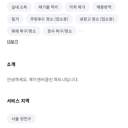
실내 소독
폐기물 처리
악취 제거
해충방역
철거
주방후드 청소 (업소용)
냉장고 청소 (업소용)
화재 복구/청소
침수 복구/청소
더보기
수질 관리/녹조 제거
유품정리/특수청소
건물 내부/외부 청소
닥트/환풍구 청소
소개
이사청소/입주청소
온풍기 청소
소방설비 설치 및 수리
가구 청소
실외기 청소
안녕하세요. 제이앤씨클린 파트너입니다.
서비스 지역
서울 양천구