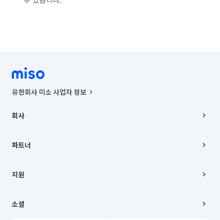
유한회사 미소 사업자 정보
사업자등록번호 : 291-87-00271 | 인허가번호 : 2016-3220163-14-5-
00019 |
회사
통신판매신고번호 : 2024-서울종로-1400(공정거래위원회 정보) |
대표이사 : CHING VICTOR COLUMBIA RHEE
회사소개
주소 | 본사: 서울특별시 종로구 율곡로 6(중학동, 트윈트리빌딩) B동 5층
채용
파트너
컨택센터 : 서울특별시 종로구 수송동 율곡로 24, 7층, 8층 미소
블로그
유한회사 미소는 통신판매중개자이며, 통신판매의 당사자가 아닙니다.
파트너 지원
상품, 상품정보, 거래에 관한 의무와 책임은 거래당사자에게 있습니다.
이사
지원
언론 보도 관련 문의:
contact@getmiso.com
이사 청소/입주 청소
대표번호: 1577-8808
고객센터
© 유한회사 미소. Miso, Inc. All Rights Reserved.
이용약관
소셜
개인정보처리방침