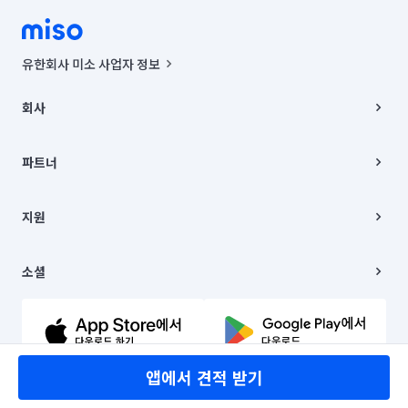
유한회사 미소 사업자 정보
사업자등록번호 : 291-87-00271 | 인허가번호 : 2016-3220163-14-5-
00019 |
회사
통신판매신고번호 : 2024-서울종로-1400(공정거래위원회 정보) |
대표이사 : CHING VICTOR COLUMBIA RHEE
회사소개
주소 | 본사: 서울특별시 종로구 율곡로 6(중학동, 트윈트리빌딩) B동 5층
채용
파트너
컨택센터 : 서울특별시 종로구 수송동 율곡로 24, 7층, 8층 미소
블로그
유한회사 미소는 통신판매중개자이며, 통신판매의 당사자가 아닙니다.
파트너 지원
상품, 상품정보, 거래에 관한 의무와 책임은 거래당사자에게 있습니다.
이사
지원
언론 보도 관련 문의:
contact@getmiso.com
이사 청소/입주 청소
대표번호: 1577-8808
고객센터
© 유한회사 미소. Miso, Inc. All Rights Reserved.
이용약관
소셜
개인정보처리방침
파트너 위치정보 이용약관
링크드인
문의하기
유튜브
앱에서 견적 받기