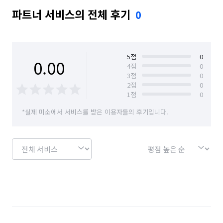
파트너 서비스의 전체 후기
0
5
점
0
0.00
4
점
0
3
점
0
2
점
0
1
점
0
*실제 미소에서 서비스를 받은 이용자들의 후기입니다.