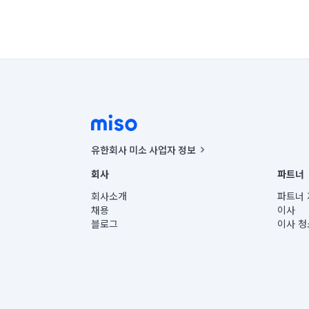
유한회사 미소 사업자 정보
사업자등록번호 : 291-87-00271 | 인허가번호 : 2016-32201
회사
파트너
통신판매신고번호 : 2024-서울종로-1400(공정거래위원회 정
대표이사 : CHING VICTOR COLUMBIA RHEE
회사소개
파트너 
주소 | 본사: 서울특별시 종로구 율곡로 6(중학동, 트윈트리
채용
이사
컨택센터 : 서울특별시 종로구 수송동 율곡로 24, 7층, 8층
블로그
이사 청
유한회사 미소는 통신판매중개자이며, 통신판매의 당사자가
상품, 상품정보, 거래에 관한 의무와 책임은 거래당사자에
언론 보도 관련 문의:
contact@getmiso.com
대표번호: 1577-8808
© 유한회사 미소. Miso, Inc. All Rights Reserved.