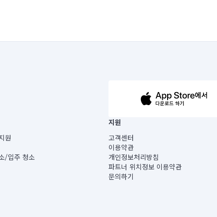
63-14-5-00019 |
지원
보) |
지원
고객센터
빌딩) B동 5층
이용약관
 미소
소/입주 청소
개인정보처리방침
 아닙니다.
파트너 위치정보 이용약관
게 있습니다.
문의하기