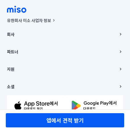
유한회사 미소 사업자 정보
사업자등록번호 : 291-87-00271 | 인허가번호 : 2016-3220163-14-5-
00019 |
회사
통신판매신고번호 : 2024-서울종로-1400(공정거래위원회 정보) |
대표이사 : CHING VICTOR COLUMBIA RHEE
회사소개
주소 | 본사: 서울특별시 종로구 율곡로 6(중학동, 트윈트리빌딩) B동 5층
채용
파트너
컨택센터 : 서울특별시 종로구 수송동 율곡로 24, 7층, 8층 미소
블로그
유한회사 미소는 통신판매중개자이며, 통신판매의 당사자가 아닙니다.
파트너 지원
상품, 상품정보, 거래에 관한 의무와 책임은 거래당사자에게 있습니다.
이사
지원
언론 보도 관련 문의:
contact@getmiso.com
이사 청소/입주 청소
대표번호: 1577-8808
고객센터
© 유한회사 미소. Miso, Inc. All Rights Reserved.
이용약관
소셜
개인정보처리방침
파트너 위치정보 이용약관
링크드인
문의하기
유튜브
앱에서 견적 받기