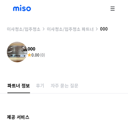
000
이사청소/입주청소
이사청소/입주청소 파트너
000
0.00
(
0
)
파트너 정보
후기
자주 묻는 질문
제공 서비스