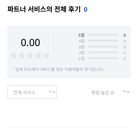
파트너 서비스의 전체 후기
0
5
점
0
0.00
4
점
0
3
점
0
2
점
0
1
점
0
*실제 미소에서 서비스를 받은 이용자들의 후기입니다.