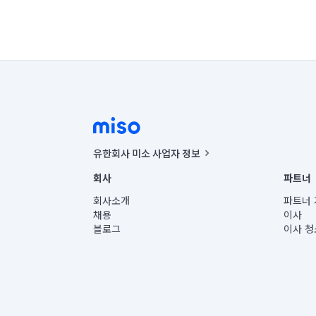
유한회사 미소 사업자 정보
사업자등록번호 : 291-87-00271 | 인허가번호 : 2016-32201
회사
파트너
통신판매신고번호 : 2024-서울종로-1400(공정거래위원회 정
대표이사 : CHING VICTOR COLUMBIA RHEE
회사소개
파트너 
주소 | 본사: 서울특별시 종로구 율곡로 6(중학동, 트윈트리
채용
이사
컨택센터 : 서울특별시 종로구 수송동 율곡로 24, 7층, 8층
블로그
이사 청
유한회사 미소는 통신판매중개자이며, 통신판매의 당사자가
상품, 상품정보, 거래에 관한 의무와 책임은 거래당사자에
언론 보도 관련 문의:
contact@getmiso.com
대표번호: 1577-8808
© 유한회사 미소. Miso, Inc. All Rights Reserved.