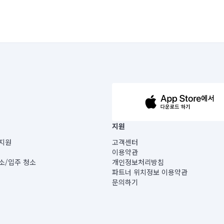
63-14-5-00019 |
지원
보) |
지원
고객센터
빌딩) B동 5층
이용약관
 미소
소/입주 청소
개인정보처리방침
 아닙니다.
파트너 위치정보 이용약관
게 있습니다.
문의하기