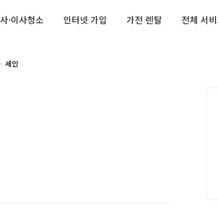
사·이사청소
인터넷 가입
가전 렌탈
전체 서비
세인