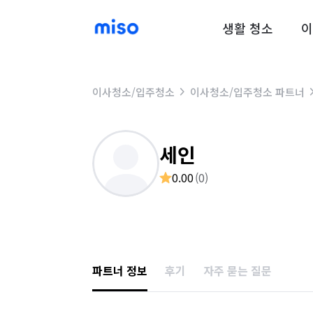
생활 청소
이
이사청소/입주청소
이사청소/입주청소 파트너
세인
0.00
(
0
)
파트너 정보
후기
자주 묻는 질문