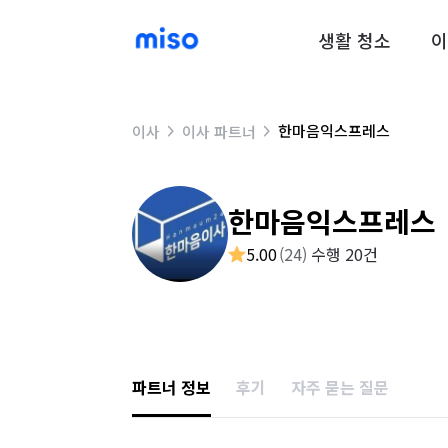
생활 청소
이
한마음익스프레스
이사
이사 파트너
한마음익스프레스
5.00
(
24
)
수행 20건
파트너 정보
후기
자주 묻는 질문