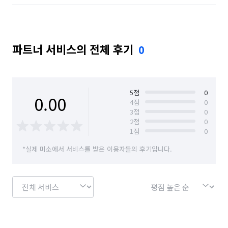
파트너 서비스의 전체 후기
0
5
점
0
0.00
4
점
0
3
점
0
2
점
0
1
점
0
*실제 미소에서 서비스를 받은 이용자들의 후기입니다.