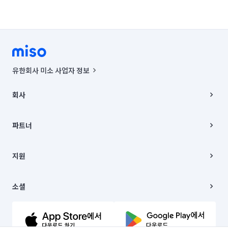
유한회사 미소 사업자 정보
사업자등록번호 : 291-87-00271 | 인허가번호 : 2016-3220163-14-5-
00019 |
회사
통신판매신고번호 : 2024-서울종로-1400(공정거래위원회 정보) |
대표이사 : CHING VICTOR COLUMBIA RHEE
회사소개
주소 | 본사: 서울특별시 종로구 율곡로 6(중학동, 트윈트리빌딩) B동 5층
채용
파트너
컨택센터 : 서울특별시 종로구 수송동 율곡로 24, 7층, 8층 미소
블로그
유한회사 미소는 통신판매중개자이며, 통신판매의 당사자가 아닙니다.
파트너 지원
상품, 상품정보, 거래에 관한 의무와 책임은 거래당사자에게 있습니다.
이사
지원
언론 보도 관련 문의:
contact@getmiso.com
이사 청소/입주 청소
대표번호: 1577-8808
고객센터
© 유한회사 미소. Miso, Inc. All Rights Reserved.
이용약관
소셜
개인정보처리방침
파트너 위치정보 이용약관
링크드인
문의하기
유튜브