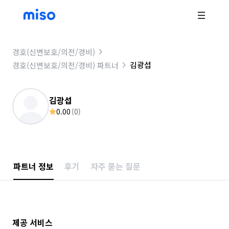
경호(신변보호/의전/경비)
김광섭
경호(신변보호/의전/경비) 파트너
김광섭
0.00
(
0
)
파트너 정보
후기
자주 묻는 질문
제공 서비스