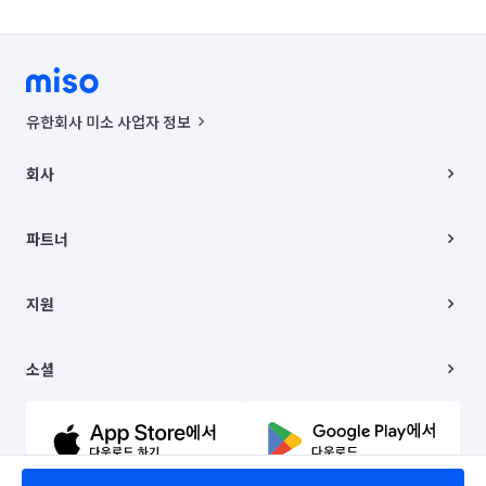
유한회사 미소 사업자 정보
사업자등록번호 : 291-87-00271 | 인허가번호 : 2016-3220163-14-5-
00019 |
회사
통신판매신고번호 : 2024-서울종로-1400(공정거래위원회 정보) |
대표이사 : CHING VICTOR COLUMBIA RHEE
회사소개
주소 | 본사: 서울특별시 종로구 율곡로 6(중학동, 트윈트리빌딩) B동 5층
채용
파트너
컨택센터 : 서울특별시 종로구 수송동 율곡로 24, 7층, 8층 미소
블로그
유한회사 미소는 통신판매중개자이며, 통신판매의 당사자가 아닙니다.
파트너 지원
상품, 상품정보, 거래에 관한 의무와 책임은 거래당사자에게 있습니다.
이사
지원
언론 보도 관련 문의:
contact@getmiso.com
이사 청소/입주 청소
대표번호: 1577-8808
고객센터
© 유한회사 미소. Miso, Inc. All Rights Reserved.
이용약관
소셜
개인정보처리방침
파트너 위치정보 이용약관
링크드인
문의하기
유튜브