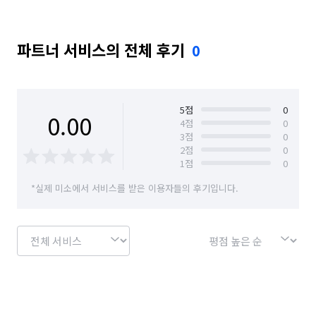
파트너 서비스의 전체 후기
0
5
점
0
0.00
4
점
0
3
점
0
2
점
0
1
점
0
*실제 미소에서 서비스를 받은 이용자들의 후기입니다.