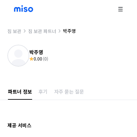
박주영
짐 보관
짐 보관 파트너
박주영
0.00
(
0
)
파트너 정보
후기
자주 묻는 질문
제공 서비스