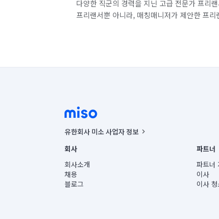
다양한 직군의 경력을 지닌 고급 전문가 프리랜
프리랜서뿐 아니라, 매칭매니저가 제안한 프리
유한회사 미소 사업자 정보
사업자등록번호 : 291-87-00271 | 인허가번호 : 2016-32201
회사
파트너
통신판매신고번호 : 2024-서울종로-1400(공정거래위원회 정
대표이사 : CHING VICTOR COLUMBIA RHEE
회사소개
파트너 
주소 | 본사: 서울특별시 종로구 율곡로 6(중학동, 트윈트리
채용
이사
컨택센터 : 서울특별시 종로구 수송동 율곡로 24, 7층, 8층
블로그
이사 청
유한회사 미소는 통신판매중개자이며, 통신판매의 당사자가
상품, 상품정보, 거래에 관한 의무와 책임은 거래당사자에
언론 보도 관련 문의:
contact@getmiso.com