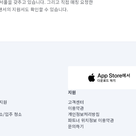
서풀을 갖추고 있습니다. 그리고 직접 매칭 요청한
랜서의 지원서도 확인할 수 있습니다.
63-14-5-00019 |
지원
보) |
지원
고객센터
빌딩) B동 5층
이용약관
 미소
소/입주 청소
개인정보처리방침
 아닙니다.
파트너 위치정보 이용약관
게 있습니다.
문의하기