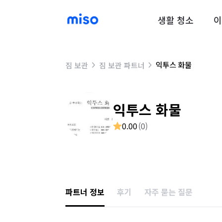
생활 청소
이
익투스 화물
짐 보관
짐 보관 파트너
익투스 화물
0.00
(
0
)
파트너 정보
후기
자주 묻는 질문