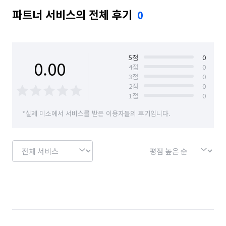
파트너 서비스의 전체 후기
0
5
점
0
0.00
4
점
0
3
점
0
2
점
0
1
점
0
*실제 미소에서 서비스를 받은 이용자들의 후기입니다.