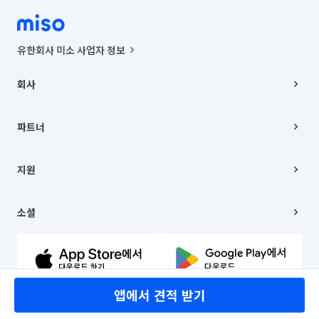
유한회사 미소 사업자 정보
사업자등록번호 : 291-87-00271 | 인허가번호 : 2016-3220163-14-5-
00019 |
회사
통신판매신고번호 : 2024-서울종로-1400(공정거래위원회 정보) |
대표이사 : CHING VICTOR COLUMBIA RHEE
회사소개
주소 | 본사: 서울특별시 종로구 율곡로 6(중학동, 트윈트리빌딩) B동 5층
채용
파트너
컨택센터 : 서울특별시 종로구 수송동 율곡로 24, 7층, 8층 미소
블로그
유한회사 미소는 통신판매중개자이며, 통신판매의 당사자가 아닙니다.
파트너 지원
상품, 상품정보, 거래에 관한 의무와 책임은 거래당사자에게 있습니다.
이사
지원
언론 보도 관련 문의:
contact@getmiso.com
이사 청소/입주 청소
대표번호: 1577-8808
고객센터
© 유한회사 미소. Miso, Inc. All Rights Reserved.
이용약관
소셜
개인정보처리방침
파트너 위치정보 이용약관
링크드인
문의하기
유튜브
앱에서 견적 받기