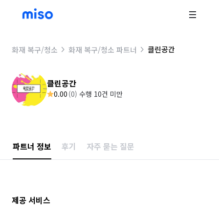
클린공간
화재 복구/청소
화재 복구/청소 파트너
클린공간
0.00
(
0
)
수행 10건 미만
파트너 정보
후기
자주 묻는 질문
제공 서비스