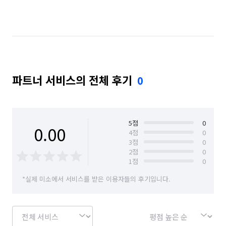
경기 수원시 장안구
경기 수원시 팔달구
경기 시흥시
경기 안산시 단원구
경기 안산시 상록구
경기 안양시 동안구
파트너 서비스의 전체 후기
0
경기 안양시 만안구
경기 용인시 기흥구
경기 용인시 수지구
경기 용인시 처인구
경기 의왕시
경기 화성시
서울 강남구
5
점
0
0.00
4
점
0
3
점
0
서울 관악구
서울 구로구
서울 금천구
2
점
0
1
점
0
인천 강화군
인천 계양구
인천 남구
*실제 미소에서 서비스를 받은 이용자들의 후기입니다.
인천 남동구
인천 동구
인천 부평구
인천 서구
인천 연수구
인천 옹진군