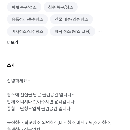
화재 복구/청소
침수 복구/청소
유품정리/특수청소
건물 내부/외부 청소
이사청소/입주청소
바닥 청소 (왁스 코팅)
더보기
실내 소독
해충방역
곰팡이 제거
소개
안녕하세요~

청소에 진심을 담은 클린공간 입니다~

언제 어디서나 찾아주시면 달려갑니다.

종합 토탈청소업체 클린공간 입니다.

공장청소,학교청소,외벽청소,바닥청소,바닥코팅,상가청소,
화재청소 전문업체
