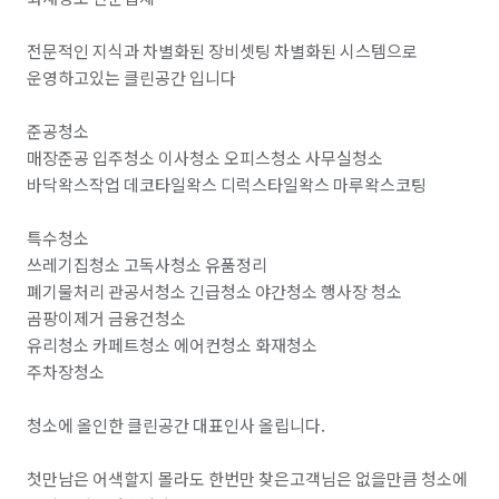
전문적인 지식과 차별화된 장비셋팅 차별화된 시스템으로 
운영하고있는 클린공간 입니다

준공청소

매장준공 입주청소 이사청소 오피스청소 사무실청소 
바닥왁스작업 데코타일왁스 디럭스타일왁스 마루왁스코팅

특수청소

쓰레기집청소 고독사청소 유품정리

폐기물처리 관공서청소 긴급청소 야간청소 행사장 청소 
곰팡이제거 금융건청소

유리청소 카페트청소 에어컨청소 화재청소

주차장청소

청소에 올인한 클린공간 대표인사 올립니다.

첫만남은 어색할지 몰라도 한번만 찾은고객님은 없을만큼 청소에 