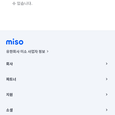
수 있습니다.
유한회사 미소 사업자 정보
사업자등록번호 : 291-87-00271 | 인허가번호 : 2016-3220163-14-5-
00019 |
회사
통신판매신고번호 : 2024-서울종로-1400(공정거래위원회 정보) |
대표이사 : CHING VICTOR COLUMBIA RHEE
회사소개
주소 | 본사: 서울특별시 종로구 율곡로 6(중학동, 트윈트리빌딩) B동 5층
채용
파트너
컨택센터 : 서울특별시 종로구 수송동 율곡로 24, 7층, 8층 미소
블로그
유한회사 미소는 통신판매중개자이며, 통신판매의 당사자가 아닙니다.
파트너 지원
상품, 상품정보, 거래에 관한 의무와 책임은 거래당사자에게 있습니다.
이사
지원
언론 보도 관련 문의:
contact@getmiso.com
이사 청소/입주 청소
대표번호: 1577-8808
고객센터
© 유한회사 미소. Miso, Inc. All Rights Reserved.
이용약관
소셜