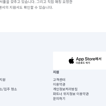
서풀을 갖추고 있습니다. 그리고 직접 매칭 요청한
랜서의 지원서도 확인할 수 있습니다.
63-14-5-00019 |
지원
보) |
지원
고객센터
빌딩) B동 5층
이용약관
 미소
소/입주 청소
개인정보처리방침
 아닙니다.
파트너 위치정보 이용약관
게 있습니다.
문의하기