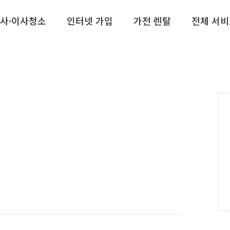
사·이사청소
인터넷 가입
가전 렌탈
전체 서비