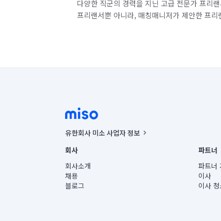
다양한 직군의 경력을 지닌 고급 전문가 프리랜
프리랜서뿐 아니라, 매칭매니저가 제안한 프리
유한회사 미소 사업자 정보
사업자등록번호 : 291-87-00271 | 인허가번호 : 2016-32201
회사
파트너
통신판매신고번호 : 2024-서울종로-1400(공정거래위원회 정
대표이사 : CHING VICTOR COLUMBIA RHEE
회사소개
파트너 
주소 | 본사: 서울특별시 종로구 율곡로 6(중학동, 트윈트리
채용
이사
컨택센터 : 서울특별시 종로구 수송동 율곡로 24, 7층, 8층
블로그
이사 청
유한회사 미소는 통신판매중개자이며, 통신판매의 당사자가
상품, 상품정보, 거래에 관한 의무와 책임은 거래당사자에
언론 보도 관련 문의:
contact@getmiso.com