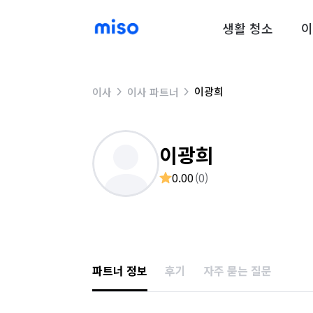
생활 청소
이
이광희
이사
이사 파트너
이광희
0.00
(
0
)
파트너 정보
후기
자주 묻는 질문