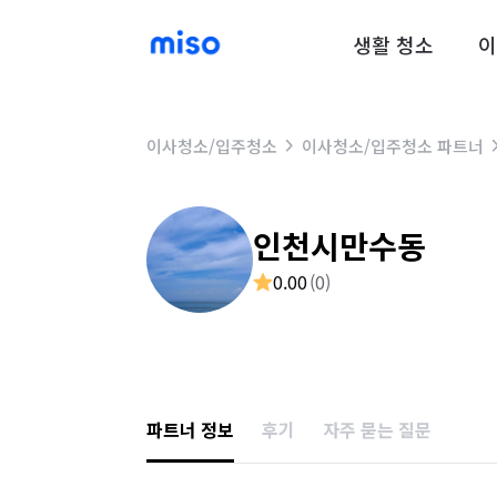
생활 청소
이
이사청소/입주청소
이사청소/입주청소 파트너
인천시만수동
0.00
(
0
)
파트너 정보
후기
자주 묻는 질문