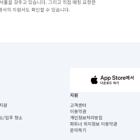
서풀을 갖추고 있습니다. 그리고 직접 매칭 요청한
랜서의 지원서도 확인할 수 있습니다.
63-14-5-00019 |
지원
보) |
지원
고객센터
빌딩) B동 5층
이용약관
 미소
소/입주 청소
개인정보처리방침
 아닙니다.
파트너 위치정보 이용약관
게 있습니다.
문의하기