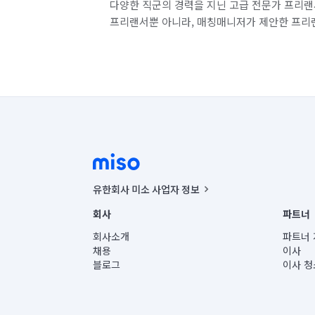
다양한 직군의 경력을 지닌 고급 전문가 프리랜
프리랜서뿐 아니라, 매칭매니저가 제안한 프리
유한회사 미소 사업자 정보
사업자등록번호 : 291-87-00271 | 인허가번호 : 2016-32201
회사
파트너
통신판매신고번호 : 2024-서울종로-1400(공정거래위원회 정
대표이사 : CHING VICTOR COLUMBIA RHEE
회사소개
파트너 
주소 | 본사: 서울특별시 종로구 율곡로 6(중학동, 트윈트리
채용
이사
컨택센터 : 서울특별시 종로구 수송동 율곡로 24, 7층, 8층
블로그
이사 청
유한회사 미소는 통신판매중개자이며, 통신판매의 당사자가
상품, 상품정보, 거래에 관한 의무와 책임은 거래당사자에
언론 보도 관련 문의:
contact@getmiso.com