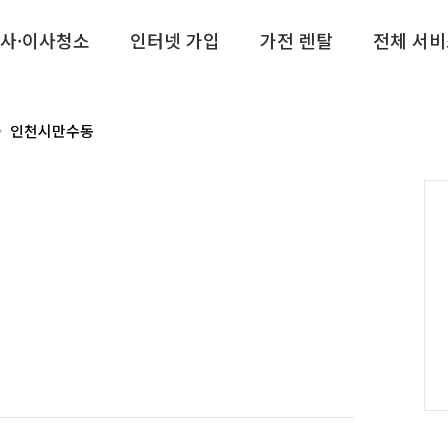
사·이사청소
인터넷 가입
가전 렌탈
전체 서비
인천시만수동