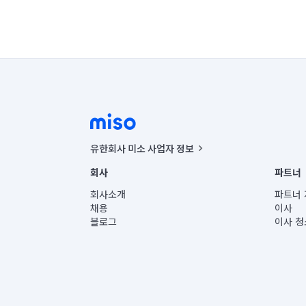
유한회사 미소 사업자 정보
사업자등록번호 : 291-87-00271 | 인허가번호 : 2016-32201
회사
파트너
통신판매신고번호 : 2024-서울종로-1400(공정거래위원회 정
대표이사 : CHING VICTOR COLUMBIA RHEE
회사소개
파트너 
주소 | 본사: 서울특별시 종로구 율곡로 6(중학동, 트윈트리
채용
이사
컨택센터 : 서울특별시 종로구 수송동 율곡로 24, 7층, 8층
블로그
이사 청
유한회사 미소는 통신판매중개자이며, 통신판매의 당사자가
상품, 상품정보, 거래에 관한 의무와 책임은 거래당사자에
언론 보도 관련 문의:
contact@getmiso.com
대표번호: 1577-8808
© 유한회사 미소. Miso, Inc. All Rights Reserved.