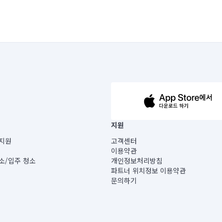
63-14-5-00019 |
지원
보) |
지원
고객센터
빌딩) B동 5층
이용약관
 미소
소/입주 청소
개인정보처리방침
 아닙니다.
파트너 위치정보 이용약관
게 있습니다.
문의하기