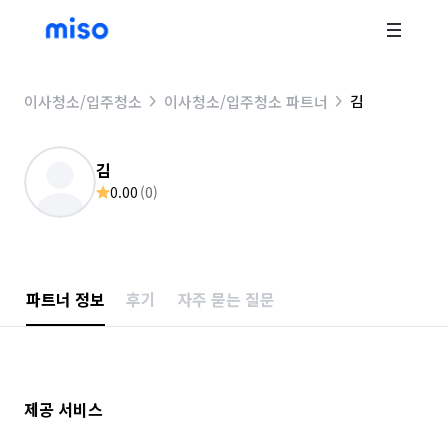
김
이사청소/입주청소
이사청소/입주청소 파트너
김
0.00
(
0
)
파트너 정보
후기
자주 묻는 질문
제공 서비스