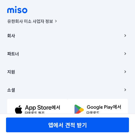
유한회사 미소 사업자 정보
사업자등록번호 : 291-87-00271 | 인허가번호 : 2016-3220163-14-5-
00019 |
회사
통신판매신고번호 : 2024-서울종로-1400(공정거래위원회 정보) |
대표이사 : CHING VICTOR COLUMBIA RHEE
회사소개
주소 | 본사: 서울특별시 종로구 율곡로 6(중학동, 트윈트리빌딩) B동 5층
채용
파트너
컨택센터 : 서울특별시 종로구 수송동 율곡로 24, 7층, 8층 미소
블로그
유한회사 미소는 통신판매중개자이며, 통신판매의 당사자가 아닙니다.
파트너 지원
상품, 상품정보, 거래에 관한 의무와 책임은 거래당사자에게 있습니다.
이사
지원
언론 보도 관련 문의:
contact@getmiso.com
이사 청소/입주 청소
대표번호: 1577-8808
고객센터
© 유한회사 미소. Miso, Inc. All Rights Reserved.
이용약관
소셜
개인정보처리방침
파트너 위치정보 이용약관
링크드인
문의하기
유튜브
앱에서 견적 받기