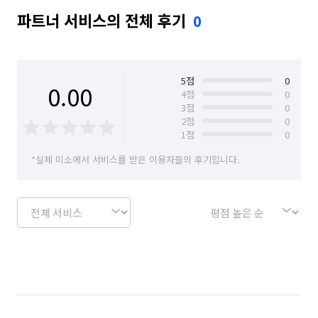
파트너 서비스의 전체 후기
0
5
점
0
0.00
4
점
0
3
점
0
2
점
0
1
점
0
*실제 미소에서 서비스를 받은 이용자들의 후기입니다.