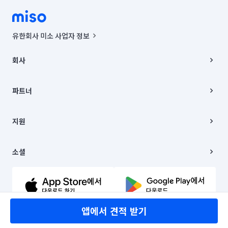
유한회사 미소 사업자 정보
사업자등록번호 : 291-87-00271 | 인허가번호 : 2016-3220163-14-5-
00019 |
회사
통신판매신고번호 : 2024-서울종로-1400(공정거래위원회 정보) |
대표이사 : CHING VICTOR COLUMBIA RHEE
회사소개
주소 | 본사: 서울특별시 종로구 율곡로 6(중학동, 트윈트리빌딩) B동 5층
채용
파트너
컨택센터 : 서울특별시 종로구 수송동 율곡로 24, 7층, 8층 미소
블로그
유한회사 미소는 통신판매중개자이며, 통신판매의 당사자가 아닙니다.
파트너 지원
상품, 상품정보, 거래에 관한 의무와 책임은 거래당사자에게 있습니다.
이사
지원
언론 보도 관련 문의:
contact@getmiso.com
이사 청소/입주 청소
대표번호: 1577-8808
고객센터
© 유한회사 미소. Miso, Inc. All Rights Reserved.
이용약관
소셜
개인정보처리방침
파트너 위치정보 이용약관
링크드인
문의하기
유튜브
앱에서 견적 받기