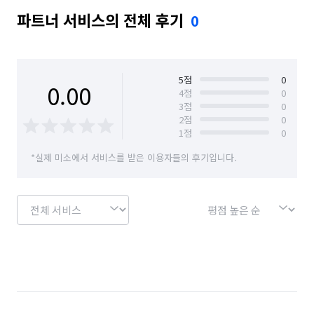
파트너 서비스의 전체 후기
0
5
점
0
0.00
4
점
0
3
점
0
2
점
0
1
점
0
*실제 미소에서 서비스를 받은 이용자들의 후기입니다.