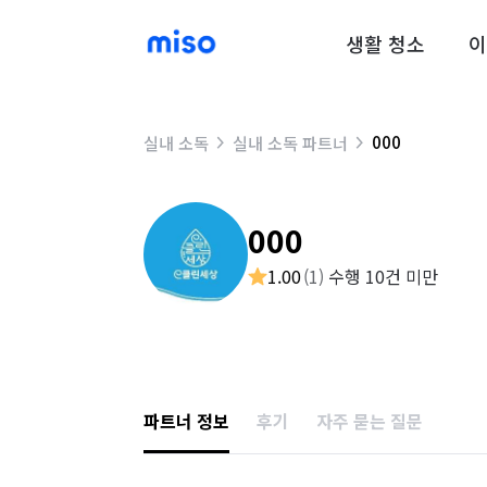
생활 청소
이
000
실내 소독
실내 소독 파트너
000
1.00
(
1
)
수행 10건 미만
파트너 정보
후기
자주 묻는 질문