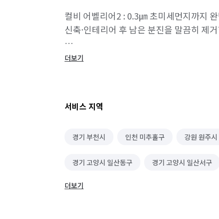
컬비 어벨리어2 : 0.3㎛ 초미세먼지까지 
신축·인테리어 후 남은 분진을 말끔히 제거
카처 PUZZI 10/1 : 세제와 물을 분사 
더보기
얼룩과 냄새까지 제거, 눈으로 직접 확인할 
카처 SC4 스팀청소기 : 화학 세제 없이도 9
서비스 지역
세균을 안전하게 청소하며, 알레르기·새집증
경기 부천시
인천 미추홀구
강원 원주시
휴엔케어 플루건 : 미세 입자 분사 방식으
냄새까지 제거하여 아이·반려동물이 있는 
경기 고양시 일산동구
경기 고양시 일산서구
e클린세상은 이처럼 전문 장비와 숙련된 노
더보기
경기 광주시
경기 구리시
경기 군포시
관리합니다.

믿고 맡기실 수 있는 청소 파트너, 

경기 동두천시
경기 성남시 분당구
경기