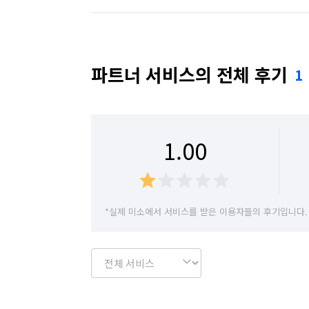
바로 e클린세상입니다.”

경기 수원시 권선구
경기 수원시 영통구
블로그 : https://m.blog.naver.com/m
경기 시흥시
경기 안산시 단원구
경기 
파트너 서비스의 전체 후기
1
경기 안양시 동안구
경기 안양시 만안구
경기 여주시
경기 연천군
경기 오산시
1.00
경기 용인시 수지구
경기 용인시 처인구
경기 이천시
경기 파주시
경기 평택시
*실제 미소에서 서비스를 받은 이용자들의 후기입니다.
경기 화성시
서울 강남구
서울 강동구
서울 관악구
서울 광진구
서울 구로구