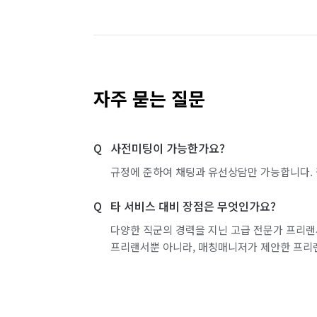
서울 도봉구
서울 동대문구
서울 동작구
서울 서초구
서울 성동구
서울 성북구
서울 영등포구
서울 용산구
서울 은평구
자주 묻는 질문
서울 중랑구
인천 강화군
인천 계양구
사전미팅이 가능한가요?
인천 부평구
인천 서구
인천 연수구
규정에 준하여 채팅과 유선상담만 가능합니다. 
경기 부천시 소사구
경기 부천시 원미구
타 서비스 대비 장점은 무엇인가요?
경기 화성시 효행구
경기 화성시 만세구
다양한 직군의 경력을 지닌 고급 전문가 프리랜
프리랜서뿐 아니라, 매칭매니저가 제안한 프리