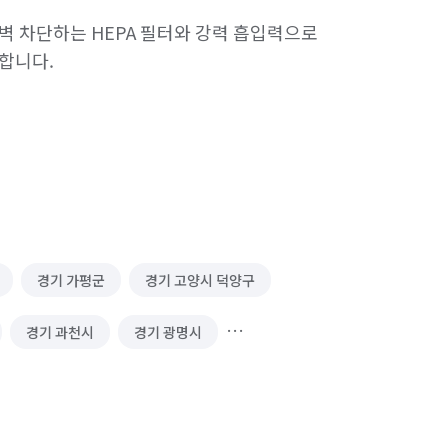
완벽 차단하는 HEPA 필터와 강력 흡입력으로 
합니다.

후 즉시 흡입하여 소파·매트리스·카펫 속 깊은 
수 있어 신뢰할 수 있습니다.

9.99% 살균 효과로 주방·욕실의 찌든 때와 
후군 완화에 도움을 줍니다.

경기 가평군
경기 고양시 덕양구
로 집안 구석구석 숨어있는 세균·바이러스·
가정에도 안전한 위생 환경을 제공합니다.

경기 과천시
경기 광명시
하우로 고객님의 집을 ‘내 집처럼’ 꼼꼼히 
경기 김포시
경기 남양주시
 성남시 수정구
경기 성남시 중원구