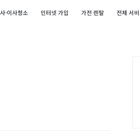
사·이사청소
인터넷 가입
가전 렌탈
전체 서비