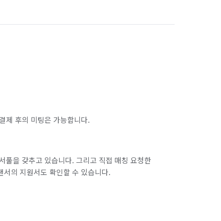
서울 마포구
서울 서대문구
서울 송파구
서울 양천구
서울 종로구
서울 중구
인천 남구
인천 남동구
인천 동구
인천 옹진군
인천 중구
결제 후의 미팅은 가능합니다.
경기 부천시 오정구
경기 화성시 동탄구
경기 화성시 병점구
서풀을 갖추고 있습니다. 그리고 직접 매칭 요청한
랜서의 지원서도 확인할 수 있습니다.