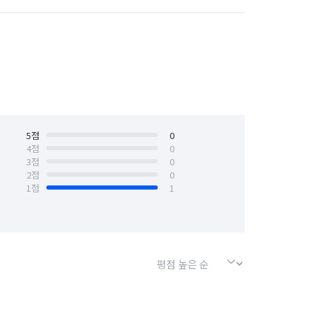
경기 수원시 장안구
경기 수원시 팔달구
insu_t?tab=1
안산시 상록구
경기 안성시
경기 양주시
경기 양평군
경기 용인시 기흥구
5
점
0
4
점
0
3
점
0
경기 의왕시
경기 의정부시
2
점
0
1
점
1
경기 포천시
경기 하남시
서울 강북구
서울 강서구
서울 금천구
서울 노원구