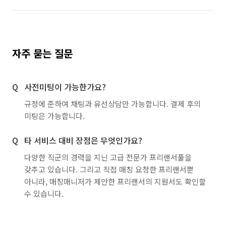
경기 하남시
경기 화성시
경남 김해시
경남 밀양시
경남 양산시
경남 창녕군
경남 창원시 마산합포구
경남 창원시 마산회원구
자주 묻는 질문
경남 창원시 성산구
경남 창원시 의창구
사전미팅이 가능한가요?
경남 창원시 진해구
경남 함안군
경북 경산시
규정에 준하여 채팅과 유선상담만 가능합니다. 결제 후의
경북 경주시
경북 고령군
경북 구미시
미팅은 가능합니다.
경북 군위군
경북 영천시
경북 청도군
타 서비스 대비 장점은 무엇인가요?
경북 칠곡군
경북 포항시 남구
경북 포항시 북구
다양한 직군의 경력을 지닌 고급 전문가 프리랜서풀을
갖추고 있습니다. 그리고 직접 매칭 요청한 프리랜서뿐
부산 강서구
부산 금정구
부산 기장군
아니라, 매칭매니저가 제안한 프리랜서의 지원서도 확인할
수 있습니다.
부산 남구
부산 동구
부산 동래구
부산 부산진구
부산 북구
부산 사상구