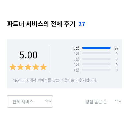
경기 수원시 권선구
경기 수원시 영통구
파트너 서비스의 전체 후기
27
경기 수원시 장안구
경기 수원시 팔달구
경기 시흥시
경기 안산시 단원구
경기 안산시 상록구
경기 안성시
5
점
27
5.00
4
점
0
3
점
0
경기 안양시 동안구
경기 안양시 만안구
2
점
0
1
점
0
경기 양주시
경기 양평군
경기 여주시
*실제 미소에서 서비스를 받은 이용자들의 후기입니다.
경기 연천군
경기 오산시
경기 용인시 기흥구
경기 용인시 수지구
경기 용인시 처인구
경기 의왕시
경기 의정부시
경기 이천시
경기 파주시
경기 평택시
경기 포천시