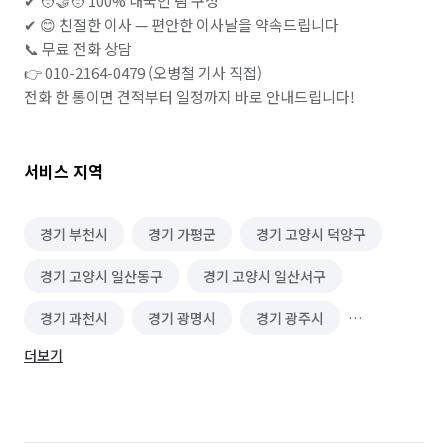
✔ 🧑‍🤝‍🧑 100% 내국인 팀 구성

✔ 😊 친절한 이사 — 편안한 이사날을 약속드립니다

📞 무료 전화 상담

👉 010-2164-0479 (오병철 기사 직접)

전화 한 통이면 견적부터 일정까지 바로 안내드립니다!
서비스 지역
경기 부천시
경기 가평군
경기 고양시 덕양구
경기 고양시 일산동구
경기 고양시 일산서구
경기 과천시
경기 광명시
경기 광주시
더보기
경기 구리시
경기 군포시
경기 김포시
경기 남양주시
경기 동두천시
경기 성남시 분당구
경기 성남시 수정구
경기 성남시 중원구