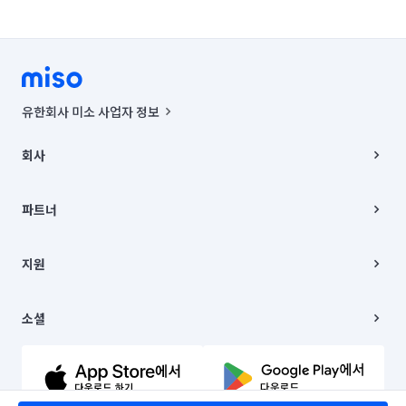
부산 사하구
부산 서구
부산 수영구
부산 연제구
부산 영도구
부산 중구
부산 해운대구
서울 강남구
서울 강동구
유한회사 미소 사업자 정보
서울 강북구
서울 강서구
서울 관악구
사업자등록번호 : 291-87-00271 | 인허가번호 : 2016-3220163-14-5-
00019 |
회사
통신판매신고번호 : 2024-서울종로-1400(공정거래위원회 정보) |
서울 광진구
서울 구로구
서울 금천구
대표이사 : CHING VICTOR COLUMBIA RHEE
회사소개
주소 | 본사: 서울특별시 종로구 율곡로 6(중학동, 트윈트리빌딩) B동 5층
채용
파트너
서울 노원구
서울 도봉구
서울 동대문구
컨택센터 : 서울특별시 종로구 수송동 율곡로 24, 7층, 8층 미소
블로그
유한회사 미소는 통신판매중개자이며, 통신판매의 당사자가 아닙니다.
파트너 지원
서울 동작구
서울 마포구
서울 서대문구
상품, 상품정보, 거래에 관한 의무와 책임은 거래당사자에게 있습니다.
이사
지원
언론 보도 관련 문의:
contact@getmiso.com
이사 청소/입주 청소
서울 서초구
서울 성동구
서울 성북구
대표번호: 1577-8808
고객센터
© 유한회사 미소. Miso, Inc. All Rights Reserved.
이용약관
소셜
서울 송파구
서울 양천구
서울 영등포구
개인정보처리방침
파트너 위치정보 이용약관
링크드인
서울 용산구
서울 은평구
서울 종로구
문의하기
유튜브
서울 중구
서울 중랑구
울산 남구
울산 동구