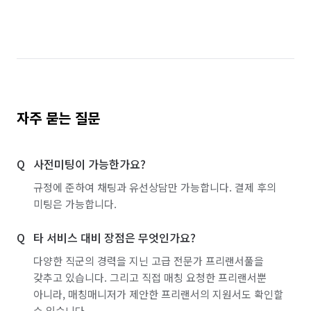
경기 파주시
경기 평택시
경기 포천시
경기 하남시
경기 화성시
경기 부천시 소사구
경기 부천시 원미구
경기 부천시 오정구
경기 화성시 동탄구
경기 화성시 효행구
자주 묻는 질문
경기 화성시 만세구
경기 화성시 병점구
사전미팅이 가능한가요?
규정에 준하여 채팅과 유선상담만 가능합니다. 결제 후의
미팅은 가능합니다.
타 서비스 대비 장점은 무엇인가요?
다양한 직군의 경력을 지닌 고급 전문가 프리랜서풀을
갖추고 있습니다. 그리고 직접 매칭 요청한 프리랜서뿐
아니라, 매칭매니저가 제안한 프리랜서의 지원서도 확인할
수 있습니다.