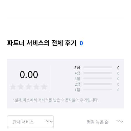
경기 남양주시
경기 동두천시
경기 성남시 분당구
경기 성남시 수정구
경기 성남시 중원구
경기 수원시 권선구
경기 수원시 영통구
파트너 서비스의 전체 후기
0
경기 수원시 장안구
경기 수원시 팔달구
경기 시흥시
경기 안산시 단원구
경기 안산시 상록구
경기 안성시
5
점
0
0.00
4
점
0
3
점
0
경기 안양시 동안구
경기 안양시 만안구
2
점
0
1
점
0
경기 양주시
경기 양평군
경기 여주시
*실제 미소에서 서비스를 받은 이용자들의 후기입니다.
경기 연천군
경기 오산시
경기 용인시 기흥구
경기 용인시 수지구
경기 용인시 처인구
경기 의왕시
경기 의정부시
경기 이천시