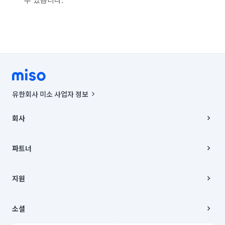
유한회사 미소 사업자 정보
사업자등록번호 : 291-87-00271 | 인허가번호 : 2016-3220163-14-5-
00019 |
회사
통신판매신고번호 : 2024-서울종로-1400(공정거래위원회 정보) |
대표이사 : CHING VICTOR COLUMBIA RHEE
회사소개
주소 | 본사: 서울특별시 종로구 율곡로 6(중학동, 트윈트리빌딩) B동 5층
채용
파트너
컨택센터 : 서울특별시 종로구 수송동 율곡로 24, 7층, 8층 미소
블로그
유한회사 미소는 통신판매중개자이며, 통신판매의 당사자가 아닙니다.
파트너 지원
상품, 상품정보, 거래에 관한 의무와 책임은 거래당사자에게 있습니다.
이사
지원
언론 보도 관련 문의:
contact@getmiso.com
이사 청소/입주 청소
대표번호: 1577-8808
고객센터
© 유한회사 미소. Miso, Inc. All Rights Reserved.
이용약관
소셜
개인정보처리방침