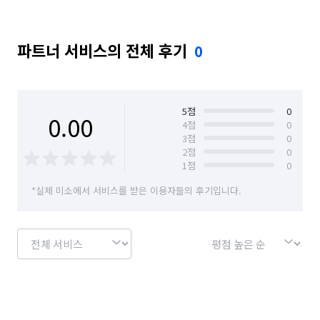
파트너 서비스의 전체 후기
0
5
점
0
0.00
4
점
0
3
점
0
2
점
0
1
점
0
*실제 미소에서 서비스를 받은 이용자들의 후기입니다.