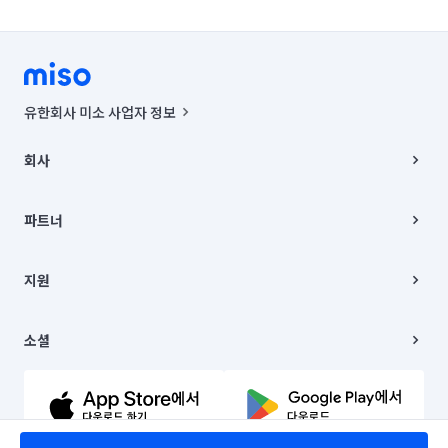
유한회사 미소 사업자 정보
사업자등록번호 : 291-87-00271 | 인허가번호 : 2016-3220163-14-5-
00019 |
회사
통신판매신고번호 : 2024-서울종로-1400(공정거래위원회 정보) |
대표이사 : CHING VICTOR COLUMBIA RHEE
회사소개
주소 | 본사: 서울특별시 종로구 율곡로 6(중학동, 트윈트리빌딩) B동 5층
채용
파트너
컨택센터 : 서울특별시 종로구 수송동 율곡로 24, 7층, 8층 미소
블로그
유한회사 미소는 통신판매중개자이며, 통신판매의 당사자가 아닙니다.
파트너 지원
상품, 상품정보, 거래에 관한 의무와 책임은 거래당사자에게 있습니다.
이사
지원
언론 보도 관련 문의:
contact@getmiso.com
이사 청소/입주 청소
대표번호: 1577-8808
고객센터
© 유한회사 미소. Miso, Inc. All Rights Reserved.
이용약관
소셜
개인정보처리방침
파트너 위치정보 이용약관
링크드인
문의하기
유튜브