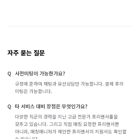
서울 양천구
서울 영등포구
서울 용산구
서울 은평구
서울 종로구
서울 중구
서울 중랑구
인천 강화군
인천 계양구
인천 남구
인천 남동구
인천 동구
자주 묻는 질문
인천 부평구
인천 서구
인천 연수구
사전미팅이 가능한가요?
인천 옹진군
인천 중구
경기 부천시 소사구
규정에 준하여 채팅과 유선상담만 가능합니다. 결제 후의
경기 부천시 원미구
경기 부천시 오정구
미팅은 가능합니다.
타 서비스 대비 장점은 무엇인가요?
다양한 직군의 경력을 지닌 고급 전문가 프리랜서풀을
갖추고 있습니다. 그리고 직접 매칭 요청한 프리랜서뿐
아니라, 매칭매니저가 제안한 프리랜서의 지원서도 확인할
수 있습니다.