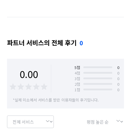
경기 수원시 권선구
경기 시흥시
경기 안산시 단원구
경기 안산시 상록구
경기 안양시 동안구
경기 안양시 만안구
파트너 서비스의 전체 후기
0
경기 용인시 기흥구
경기 용인시 수지구
경기 용인시 처인구
경기 파주시
경기 하남시
서울 강남구
서울 강동구
서울 강북구
5
점
0
0.00
4
점
0
3
점
0
서울 강서구
서울 관악구
서울 광진구
2
점
0
1
점
0
서울 구로구
서울 금천구
서울 노원구
*실제 미소에서 서비스를 받은 이용자들의 후기입니다.
서울 도봉구
서울 동대문구
서울 동작구
서울 마포구
서울 서대문구
서울 서초구
서울 성동구
서울 성북구
서울 송파구