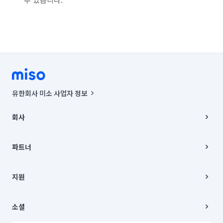
유한회사 미소 사업자 정보
사업자등록번호 : 291-87-00271 | 인허가번호 : 2016-3220163-14-5-
00019 |
회사
통신판매신고번호 : 2024-서울종로-1400(공정거래위원회 정보) |
대표이사 : CHING VICTOR COLUMBIA RHEE
회사소개
주소 | 본사: 서울특별시 종로구 율곡로 6(중학동, 트윈트리빌딩) B동 5층
채용
파트너
컨택센터 : 서울특별시 종로구 수송동 율곡로 24, 7층, 8층 미소
블로그
유한회사 미소는 통신판매중개자이며, 통신판매의 당사자가 아닙니다.
파트너 지원
상품, 상품정보, 거래에 관한 의무와 책임은 거래당사자에게 있습니다.
이사
지원
언론 보도 관련 문의:
contact@getmiso.com
이사 청소/입주 청소
대표번호: 1577-8808
고객센터
© 유한회사 미소. Miso, Inc. All Rights Reserved.
이용약관
소셜
개인정보처리방침