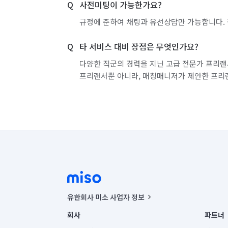
사전미팅이 가능한가요?
규정에 준하여 채팅과 유선상담만 가능합니다. 
타 서비스 대비 장점은 무엇인가요?
다양한 직군의 경력을 지닌 고급 전문가 프리랜
프리랜서뿐 아니라, 매칭매니저가 제안한 프리
유한회사 미소 사업자 정보
사업자등록번호 : 291-87-00271 | 인허가번호 : 2016-32201
회사
파트너
통신판매신고번호 : 2024-서울종로-1400(공정거래위원회 정