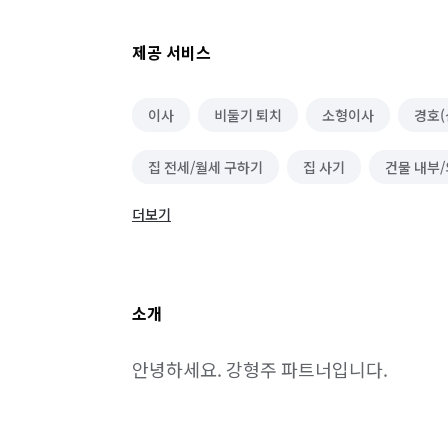
제공 서비스
이사
비둘기 퇴치
소형이사
경호(
집 전세/월세 구하기
집 사기
건물 내부/
더보기
그물망 설치 (안전망/스포츠망 등)
체육시설/
집 전세/월세 내놓기
건물 관리(종합/시설/행정
소개
안녕하세요. 강형주 파트너입니다.