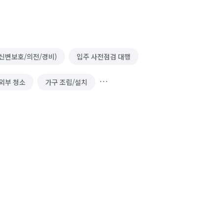
신변보호/의전/경비)
입주 사전점검 대행
외부 청소
가구 조립/설치
운동기구 설치
집 팔기
/경비)