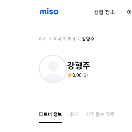
생활 청소
이
강형주
이사
이사 파트너
강형주
0.00
(
0
)
파트너 정보
후기
자주 묻는 질문