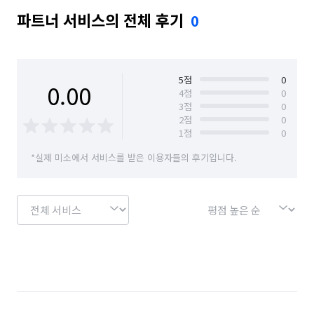
파트너 서비스의 전체 후기
0
5
점
0
0.00
4
점
0
3
점
0
2
점
0
1
점
0
*실제 미소에서 서비스를 받은 이용자들의 후기입니다.