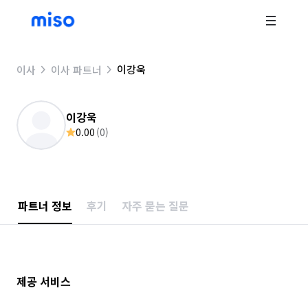
이강욱
이사
이사 파트너
이강욱
0.00
(
0
)
파트너 정보
후기
자주 묻는 질문
제공 서비스