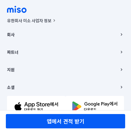
유한회사 미소 사업자 정보
사업자등록번호 : 291-87-00271 | 인허가번호 : 2016-3220163-14-5-
00019 |
회사
통신판매신고번호 : 2024-서울종로-1400(공정거래위원회 정보) |
대표이사 : CHING VICTOR COLUMBIA RHEE
회사소개
주소 | 본사: 서울특별시 종로구 율곡로 6(중학동, 트윈트리빌딩) B동 5층
채용
파트너
컨택센터 : 서울특별시 종로구 수송동 율곡로 24, 7층, 8층 미소
블로그
유한회사 미소는 통신판매중개자이며, 통신판매의 당사자가 아닙니다.
파트너 지원
상품, 상품정보, 거래에 관한 의무와 책임은 거래당사자에게 있습니다.
이사
지원
언론 보도 관련 문의:
contact@getmiso.com
이사 청소/입주 청소
대표번호: 1577-8808
고객센터
© 유한회사 미소. Miso, Inc. All Rights Reserved.
이용약관
소셜
개인정보처리방침
파트너 위치정보 이용약관
링크드인
문의하기
유튜브
앱에서 견적 받기