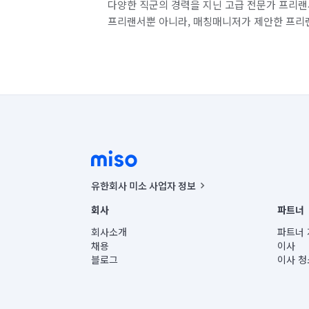
다양한 직군의 경력을 지닌 고급 전문가 프리랜
프리랜서뿐 아니라, 매칭매니저가 제안한 프리
유한회사 미소 사업자 정보
사업자등록번호 : 291-87-00271 | 인허가번호 : 2016-32201
회사
파트너
통신판매신고번호 : 2024-서울종로-1400(공정거래위원회 정
대표이사 : CHING VICTOR COLUMBIA RHEE
회사소개
파트너 
주소 | 본사: 서울특별시 종로구 율곡로 6(중학동, 트윈트리
채용
이사
컨택센터 : 서울특별시 종로구 수송동 율곡로 24, 7층, 8층
블로그
이사 청
유한회사 미소는 통신판매중개자이며, 통신판매의 당사자가
상품, 상품정보, 거래에 관한 의무와 책임은 거래당사자에
언론 보도 관련 문의:
contact@getmiso.com