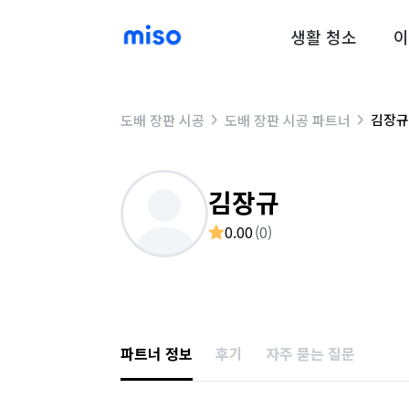
생활 청소
이
김장규
도배 장판 시공
도배 장판 시공 파트너
김장규
0.00
(
0
)
파트너 정보
후기
자주 묻는 질문