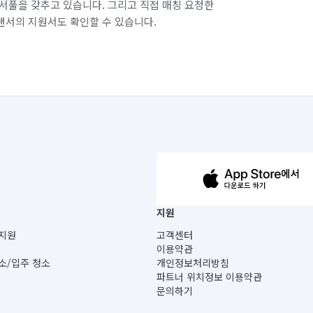
서풀을 갖추고 있습니다. 그리고 직접 매칭 요청한
랜서의 지원서도 확인할 수 있습니다.
63-14-5-00019 |
지원
보) |
지원
고객센터
빌딩) B동 5층
이용약관
 미소
소/입주 청소
개인정보처리방침
 아닙니다.
파트너 위치정보 이용약관
게 있습니다.
문의하기