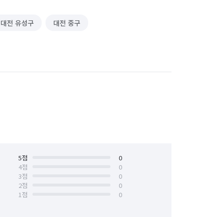
대전 유성구
대전 중구
5
점
0
4
점
0
3
점
0
2
점
0
1
점
0