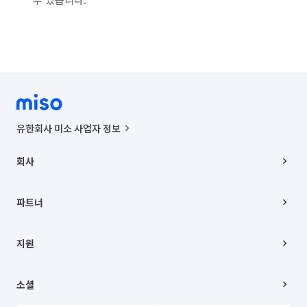
유한회사 미소 사업자 정보
사업자등록번호 : 291-87-00271 | 인허가번호 : 2016-3220163-14-5-
00019 |
회사
통신판매신고번호 : 2024-서울종로-1400(공정거래위원회 정보) |
대표이사 : CHING VICTOR COLUMBIA RHEE
회사소개
주소 | 본사: 서울특별시 종로구 율곡로 6(중학동, 트윈트리빌딩) B동 5층
채용
파트너
컨택센터 : 서울특별시 종로구 수송동 율곡로 24, 7층, 8층 미소
블로그
유한회사 미소는 통신판매중개자이며, 통신판매의 당사자가 아닙니다.
파트너 지원
상품, 상품정보, 거래에 관한 의무와 책임은 거래당사자에게 있습니다.
이사
지원
언론 보도 관련 문의:
contact@getmiso.com
이사 청소/입주 청소
대표번호: 1577-8808
고객센터
© 유한회사 미소. Miso, Inc. All Rights Reserved.
이용약관
소셜
개인정보처리방침