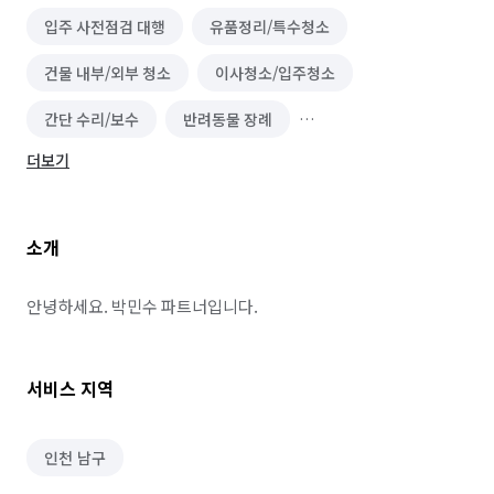
입주 사전점검 대행
유품정리/특수청소
건물 내부/외부 청소
이사청소/입주청소
간단 수리/보수
반려동물 장례
더보기
건물 관리(종합/시설/행정/경비)
실내 소독
인테리어 필름 시공
집 인테리어
줄눈 시공
소개
안녕하세요. 박민수 파트너입니다.
서비스 지역
인천 남구