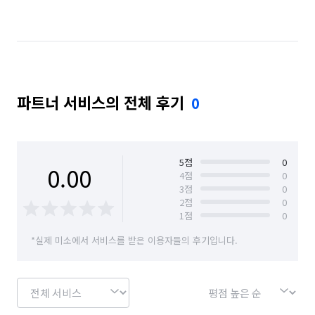
파트너 서비스의 전체 후기
0
5
점
0
0.00
4
점
0
3
점
0
2
점
0
1
점
0
*실제 미소에서 서비스를 받은 이용자들의 후기입니다.