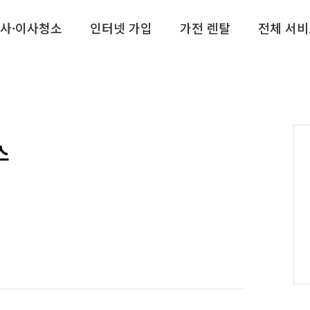
사·이사청소
인터넷 가입
가전 렌탈
전체 서비
스