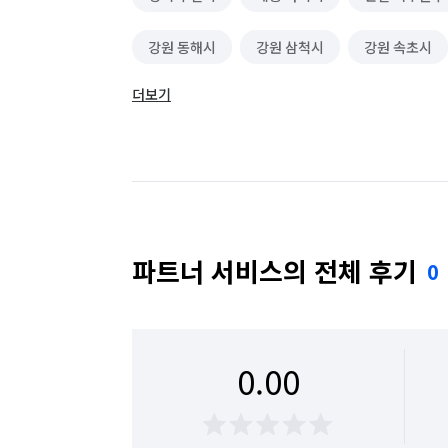
강원 동해시
강원 삼척시
강원 속초시
더보기
강원 영월군
강원 원주시
강원 인제군
강원 춘천시
강원 태백시
강원 평창군
강원 횡성군
경기 가평군
경기 고양시 
경기 고양시 일산서구
경기 과천시
경기
파트너 서비스의 전체 후기
0
경기 군포시
경기 김포시
경기 남양주시
경기 성남시 수정구
경기 성남시 중원구
0.00
경기 수원시 장안구
경기 수원시 팔달구