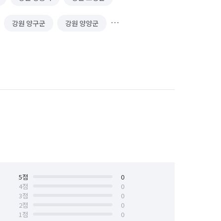
강원 양구군
강원 양양군
강원 정선군
강원 철원군
강원 홍천군
강원 화천군
덕양구
경기 고양시 일산동구
 광명시
경기 광주시
경기 구리시
경기 동두천시
경기 성남시 분당구
경기 수원시 권선구
5
점
경기 수원시 영통구
0
4
점
0
3
점
0
경기 시흥시
경기 안산시 단원구
2
점
0
1
점
0