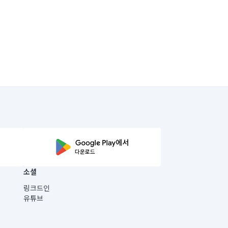
소셜
링크드인
유튜브