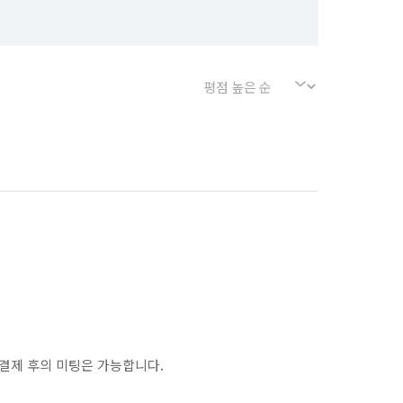
안양시 동안구
경기 안양시 만안구
경기 연천군
경기 오산시
경기 용인시 처인구
경기 의왕시
경기 평택시
경기 포천시
경남 거창군
경남 고성군
경남 사천시
경남 산청군
경남 창녕군
경남 창원시 마산합포구
경남 창원시 의창구
결제 후의 미팅은 가능합니다.
하동군
경남 함안군
경남 함양군