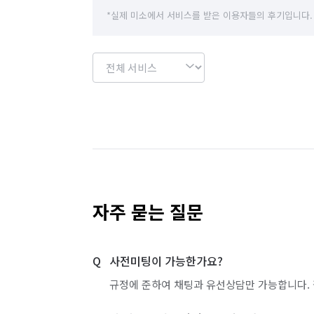
경기 안산시 상록구
경기 안성시
경기 
*실제 미소에서 서비스를 받은 이용자들의 후기입니다.
경기 양주시
경기 양평군
경기 여주시
경기 용인시 기흥구
경기 용인시 수지구
경기 의정부시
경기 이천시
경기 파주시
경기 하남시
경기 화성시
경남 거제시
경남 김해시
경남 남해군
경남 밀양시
자주 묻는 질문
경남 양산시
경남 의령군
경남 진주시
사전미팅이 가능한가요?
경남 창원시 마산회원구
경남 창원시 성산구
규정에 준하여 채팅과 유선상담만 가능합니다. 
경남 창원시 진해구
경남 통영시
경남 