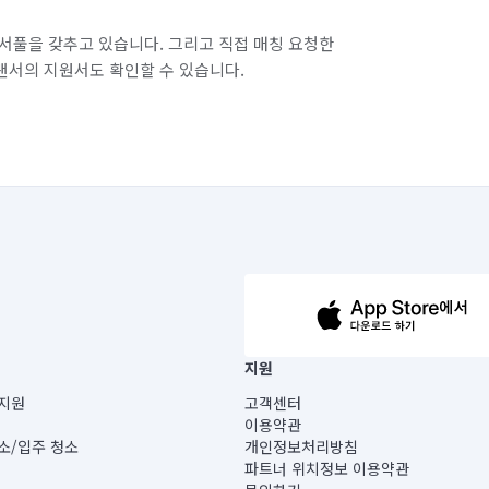
경북 고령군
경북 구미시
서풀을 갖추고 있습니다. 그리고 직접 매칭 요청한
랜서의 지원서도 확인할 수 있습니다.
경북 봉화군
경북 상주시
경북 영양군
경북 영주시
경북 울진군
경북 의성군
경북 포항시 남구
경북 포항시 북구
광주 북구
광주 서구
대구 남구
63-14-5-00019 |
지원
대구 북구
대구 서구
대구 수성구
보) |
지원
고객센터
빌딩) B동 5층
이용약관
대전 서구
대전 유성구
대전 중구
 미소
소/입주 청소
개인정보처리방침
 아닙니다.
파트너 위치정보 이용약관
게 있습니다.