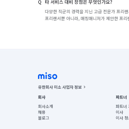
타 서비스 대비 장점은 무엇인가요?
경남 합천군
경북 경산시
경북 경주시
다양한 직군의 경력을 지닌 고급 전문가 프리랜
프리랜서뿐 아니라, 매칭매니저가 제안한 프리
경북 군위군
경북 김천시
경북 문경시
경북 성주군
경북 안동시
경북 영덕군
경북 영천시
경북 예천군
경북 울릉군
경북 청도군
경북 청송군
경북 칠곡군
광주 광산구
광주 남구
광주 동구
유한회사 미소 사업자 정보
사업자등록번호 : 291-87-00271 | 인허가번호 : 2016-32201
회사
파트너
대구 달서구
대구 달성군
대구 동구
통신판매신고번호 : 2024-서울종로-1400(공정거래위원회 정
대표이사 : CHING VICTOR COLUMBIA RHEE
회사소개
파트너 
주소 | 본사: 서울특별시 종로구 율곡로 6(중학동, 트윈트리
채용
이사
대구 중구
대전 대덕구
대전 동구
컨택센터 : 서울특별시 종로구 수송동 율곡로 24, 7층, 8층
블로그
이사 청
유한회사 미소는 통신판매중개자이며, 통신판매의 당사자가
상품, 상품정보, 거래에 관한 의무와 책임은 거래당사자에