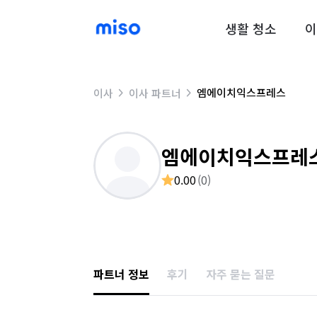
생활 청소
이
엠에이치익스프레스
이사
이사 파트너
엠에이치익스프레
0.00
(
0
)
파트너 정보
후기
자주 묻는 질문