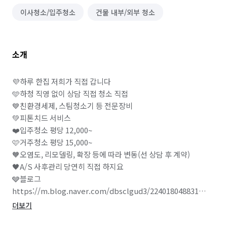
이사청소/입주청소
건물 내부/외부 청소
소개
💜하루 한집 저희가 직접 갑니다

🩵하청 직영 없이 상담 직접 청소 직접

💙친환경세제, 스팀청소기 등 전문장비

💚피톤치드 서비스

❤️입주청소 평당 12,000~

🩷거주청소 평당 15,000~

🧡오염도, 리모델링, 확장 등에 따라 변동(선 상담 후 계약)

🖤A/S 사후관리 당연히 직접 하지요

🩶블로그 
https://m.blog.naver.com/dbsclgud3/224018048831

더보기
💌💌💌청소진행 안내💌💌💌
