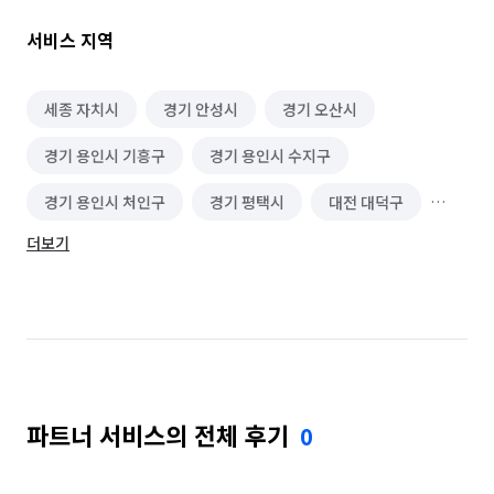
새로운 시작을 위한 공간, 저희 와이홈케어가 구석구석 깨끗하게 
서비스 지역
만들어 드립니다.

👐​창틀 & 방충망: 창문틀과 방충망의 묵은 먼지를 말끔히 제거해 
세종 자치시
경기 안성시
경기 오산시
드립니다. (단, 외부 유리창, 2층 이상 고층 창문, 커튼과 
경기 용인시 기흥구
경기 용인시 수지구
블라인드는 청소 범위에서 제외됩니다.)

경기 용인시 처인구
경기 평택시
대전 대덕구
👐​싱크대 & 주방: 싱크대와 가스레인지의 기름때는 물론, 후드 
필터와 걸레받이 내부까지 놓치지 않고 청소합니다.

더보기
대전 동구
대전 서구
대전 유성구
대전 중구
👐​욕실 전체: 바닥, 천정, 벽면, 세면대, 변기, 욕조, 환풍기 등 
전북 전주시 덕진구
전북 전주시 완산구
욕실의 모든 부분을 깨끗하게 닦아냅니다.

충남 계룡시
충남 공주시
충남 금산군
👐​바닥 & 몰딩: 보이지 않는 곳까지 청결하게! 바닥, 몰딩, 콘센트, 
충남 논산시
충남 당진시
충남 보령시
스위치, 배수구, 환풍구 등을 꼼꼼히 청소해 드립니다.

파트너 서비스의 전체 후기
0
충남 부여군
충남 서산시
충남 서천군
👐​수납공간: 붙박이장과 서랍장은 탈거가 가능한 경우 모두 
분리하여 내부까지 깔끔하게 닦아 드립니다.

충남 아산시
충남 예산군
충남 천안시 동남구