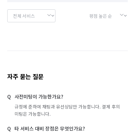
경기 용인시 수지구
경기 용인시 처인구
경기 의왕시
경기 의정부시
경기 이천시
경기 파주시
경기 평택시
경기 포천시
경기 하남시
경기 화성시
경기 부천시 소사구
경기 부천시 원미구
경기 부천시 오정구
경기 화성시 동탄구
경기 화성시 효행구
자주 묻는 질문
경기 화성시 만세구
경기 화성시 병점구
사전미팅이 가능한가요?
규정에 준하여 채팅과 유선상담만 가능합니다. 결제 후의
미팅은 가능합니다.
타 서비스 대비 장점은 무엇인가요?