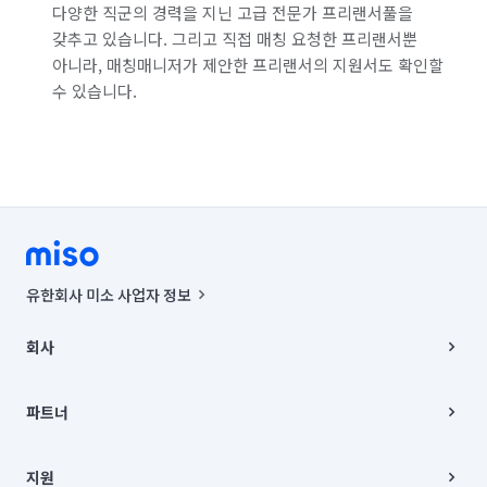
다양한 직군의 경력을 지닌 고급 전문가 프리랜서풀을
갖추고 있습니다. 그리고 직접 매칭 요청한 프리랜서뿐
아니라, 매칭매니저가 제안한 프리랜서의 지원서도 확인할
수 있습니다.
유한회사 미소 사업자 정보
사업자등록번호 : 291-87-00271 | 인허가번호 : 2016-3220163-14-5-
00019 |
회사
통신판매신고번호 : 2024-서울종로-1400(공정거래위원회 정보) |
대표이사 : CHING VICTOR COLUMBIA RHEE
회사소개
주소 | 본사: 서울특별시 종로구 율곡로 6(중학동, 트윈트리빌딩) B동 5층
채용
파트너
컨택센터 : 서울특별시 종로구 수송동 율곡로 24, 7층, 8층 미소
블로그
유한회사 미소는 통신판매중개자이며, 통신판매의 당사자가 아닙니다.
파트너 지원
상품, 상품정보, 거래에 관한 의무와 책임은 거래당사자에게 있습니다.
이사
지원