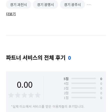
경기 과천시
경기 광명시
경기 광주시
더보기
경기 구리시
경기 군포시
경기 김포시
경기 남양주시
경기 동두천시
경기 성남시 분당구
경기 성남시 수정구
경기 성남시 중원구
경기 수원시 권선구
경기 수원시 영통구
파트너 서비스의 전체 후기
0
경기 수원시 장안구
경기 수원시 팔달구
경기 시흥시
경기 안산시 단원구
경기 안산시 상록구
경기 안성시
5
점
0
0.00
4
점
0
3
점
0
경기 안양시 동안구
경기 안양시 만안구
2
점
0
1
점
0
경기 양주시
경기 양평군
경기 여주시
*실제 미소에서 서비스를 받은 이용자들의 후기입니다.
경기 연천군
경기 오산시
경기 용인시 기흥구