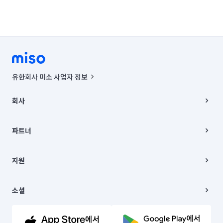
유한회사 미소 사업자 정보
사업자등록번호 : 291-87-00271 | 인허가번호 : 2016-3220163-14-5-
00019 |
회사
통신판매신고번호 : 2024-서울종로-1400(공정거래위원회 정보) |
대표이사 : CHING VICTOR COLUMBIA RHEE
회사소개
주소 | 본사: 서울특별시 종로구 율곡로 6(중학동, 트윈트리빌딩) B동 5층
채용
파트너
컨택센터 : 서울특별시 종로구 수송동 율곡로 24, 7층, 8층 미소
블로그
유한회사 미소는 통신판매중개자이며, 통신판매의 당사자가 아닙니다.
파트너 지원
상품, 상품정보, 거래에 관한 의무와 책임은 거래당사자에게 있습니다.
이사
지원
언론 보도 관련 문의:
contact@getmiso.com
이사 청소/입주 청소
대표번호: 1577-8808
고객센터
© 유한회사 미소. Miso, Inc. All Rights Reserved.
이용약관
소셜
개인정보처리방침
파트너 위치정보 이용약관
링크드인
문의하기
유튜브