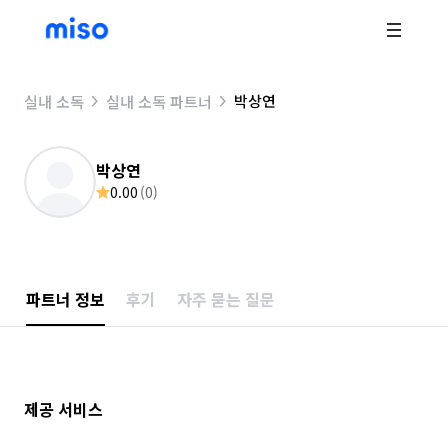
박상연
실내 소독
실내 소독 파트너
박상연
0.00
(
0
)
파트너 정보
후기
자주 묻는 질문
제공 서비스