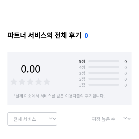
파트너 서비스의 전체 후기
0
5
점
0
0.00
4
점
0
3
점
0
2
점
0
1
점
0
*실제 미소에서 서비스를 받은 이용자들의 후기입니다.