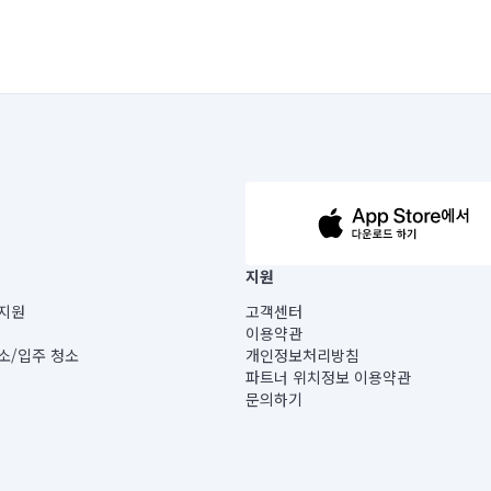
63-14-5-00019 |
지원
보) |
지원
고객센터
빌딩) B동 5층
이용약관
 미소
소/입주 청소
개인정보처리방침
 아닙니다.
파트너 위치정보 이용약관
게 있습니다.
문의하기