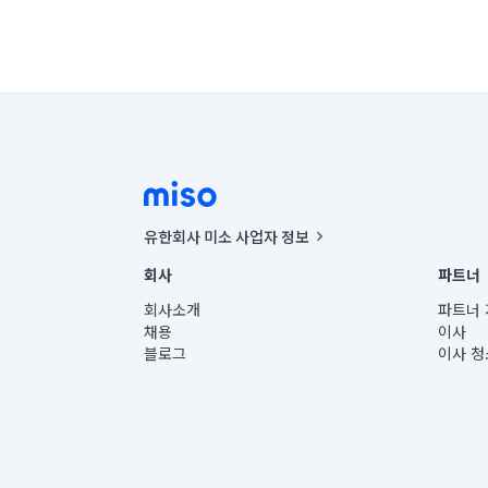
유한회사 미소 사업자 정보
사업자등록번호 : 291-87-00271 | 인허가번호 : 2016-32201
회사
파트너
통신판매신고번호 : 2024-서울종로-1400(공정거래위원회 정
대표이사 : CHING VICTOR COLUMBIA RHEE
회사소개
파트너 
주소 | 본사: 서울특별시 종로구 율곡로 6(중학동, 트윈트리
채용
이사
컨택센터 : 서울특별시 종로구 수송동 율곡로 24, 7층, 8층
블로그
이사 청
유한회사 미소는 통신판매중개자이며, 통신판매의 당사자가
상품, 상품정보, 거래에 관한 의무와 책임은 거래당사자에
언론 보도 관련 문의:
contact@getmiso.com
대표번호: 1577-8808
© 유한회사 미소. Miso, Inc. All Rights Reserved.