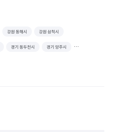
강원 동해시
강원 삼척시
경기 동두천시
경기 양주시
경기 포천시
서울 노원구
서울 중랑구
충북 단양군