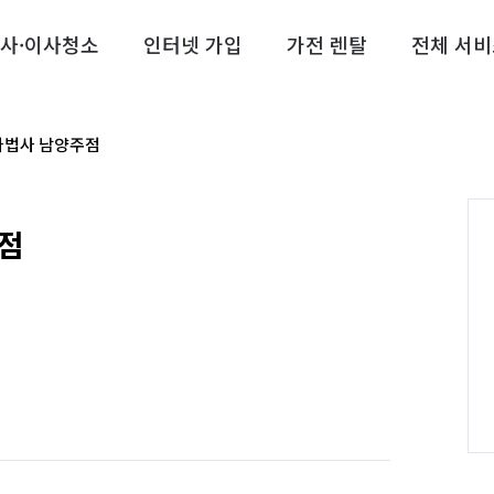
사·이사청소
인터넷 가입
가전 렌탈
전체 서비
마법사 남양주점
점