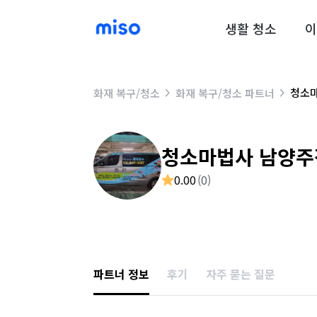
생활 청소
이
청소
화재 복구/청소
화재 복구/청소 파트너
청소마법사 남양주
0.00
(
0
)
파트너 정보
후기
자주 묻는 질문