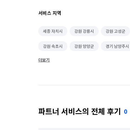
서비스 지역
세종 자치시
강원 강릉시
강원 고성군
강원 속초시
강원 양양군
경기 남양주시
더보기
경기 연천군
경기 의정부시
경기 파주시
서울 도봉구
서울 마포구
서울 송파구
충북 제천시
파트너 서비스의 전체 후기
0