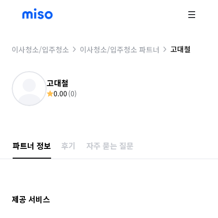
고대철
이사청소/입주청소
이사청소/입주청소 파트너
고대철
0.00
(
0
)
파트너 정보
후기
자주 묻는 질문
제공 서비스