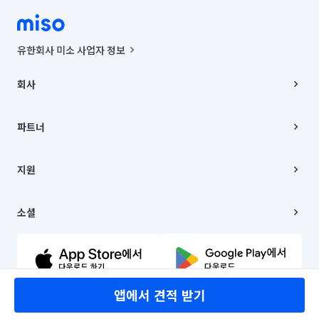
유한회사 미소 사업자 정보
사업자등록번호 : 291-87-00271 | 인허가번호 : 2016-3220163-14-5-
00019 |
회사
통신판매신고번호 : 2024-서울종로-1400(공정거래위원회 정보) |
대표이사 : CHING VICTOR COLUMBIA RHEE
회사소개
주소 | 본사: 서울특별시 종로구 율곡로 6(중학동, 트윈트리빌딩) B동 5층
채용
파트너
컨택센터 : 서울특별시 종로구 수송동 율곡로 24, 7층, 8층 미소
블로그
유한회사 미소는 통신판매중개자이며, 통신판매의 당사자가 아닙니다.
파트너 지원
상품, 상품정보, 거래에 관한 의무와 책임은 거래당사자에게 있습니다.
이사
지원
언론 보도 관련 문의:
contact@getmiso.com
이사 청소/입주 청소
대표번호: 1577-8808
고객센터
© 유한회사 미소. Miso, Inc. All Rights Reserved.
이용약관
소셜
개인정보처리방침
파트너 위치정보 이용약관
링크드인
문의하기
유튜브
앱에서 견적 받기