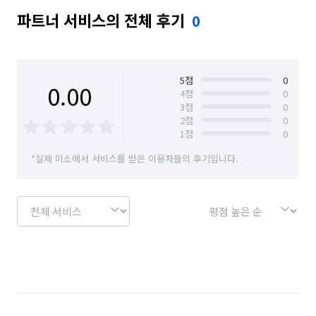
파트너 서비스의 전체 후기
0
5
점
0
0.00
4
점
0
3
점
0
2
점
0
1
점
0
*실제 미소에서 서비스를 받은 이용자들의 후기입니다.