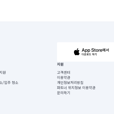
63-14-5-00019 |
지원
보) |
지원
고객센터
빌딩) B동 5층
이용약관
 미소
소/입주 청소
개인정보처리방침
 아닙니다.
파트너 위치정보 이용약관
게 있습니다.
문의하기