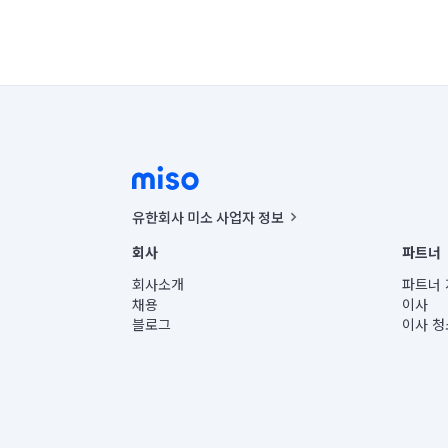
유한회사 미소 사업자 정보
사업자등록번호 : 291-87-00271 | 인허가번호 : 2016-32201
회사
파트너
통신판매신고번호 : 2024-서울종로-1400(공정거래위원회 정
대표이사 : CHING VICTOR COLUMBIA RHEE
회사소개
파트너 
주소 | 본사: 서울특별시 종로구 율곡로 6(중학동, 트윈트리
채용
이사
컨택센터 : 서울특별시 종로구 수송동 율곡로 24, 7층, 8층
블로그
이사 청
유한회사 미소는 통신판매중개자이며, 통신판매의 당사자가
상품, 상품정보, 거래에 관한 의무와 책임은 거래당사자에
언론 보도 관련 문의:
contact@getmiso.com
대표번호: 1577-8808
© 유한회사 미소. Miso, Inc. All Rights Reserved.