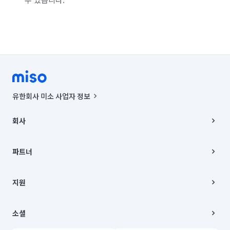
유한회사 미소 사업자 정보
사업자등록번호 : 291-87-00271 | 인허가번호 : 2016-3220163-14-5-
00019 |
회사
통신판매신고번호 : 2024-서울종로-1400(공정거래위원회 정보) |
대표이사 : CHING VICTOR COLUMBIA RHEE
회사소개
주소 | 본사: 서울특별시 종로구 율곡로 6(중학동, 트윈트리빌딩) B동 5층
채용
파트너
컨택센터 : 서울특별시 종로구 수송동 율곡로 24, 7층, 8층 미소
블로그
유한회사 미소는 통신판매중개자이며, 통신판매의 당사자가 아닙니다.
파트너 지원
상품, 상품정보, 거래에 관한 의무와 책임은 거래당사자에게 있습니다.
이사
지원
언론 보도 관련 문의:
contact@getmiso.com
이사 청소/입주 청소
대표번호: 1577-8808
고객센터
© 유한회사 미소. Miso, Inc. All Rights Reserved.
이용약관
소셜
개인정보처리방침