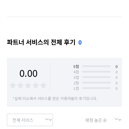
서울 동작구
서울 마포구
서울 서대문구
서울 서초구
서울 성동구
서울 성북구
서울 송파구
서울 양천구
서울 영등포구
파트너 서비스의 전체 후기
0
서울 용산구
서울 은평구
서울 종로구
서울 중구
서울 중랑구
인천 강화군
인천 계양구
인천 남구
인천 남동구
5
점
0
0.00
4
점
0
3
점
0
인천 동구
인천 부평구
인천 서구
2
점
0
1
점
0
인천 연수구
인천 옹진군
인천 중구
*실제 미소에서 서비스를 받은 이용자들의 후기입니다.