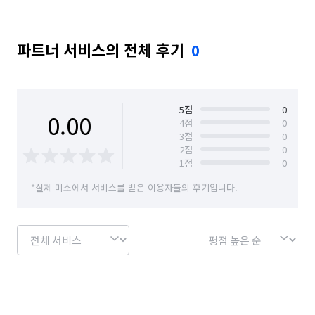
파트너 서비스의 전체 후기
0
5
점
0
0.00
4
점
0
3
점
0
2
점
0
1
점
0
*실제 미소에서 서비스를 받은 이용자들의 후기입니다.