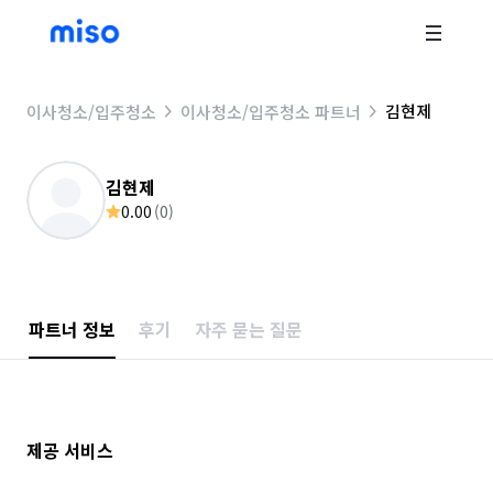
김현제
이사청소/입주청소
이사청소/입주청소 파트너
김현제
0.00
(
0
)
파트너 정보
후기
자주 묻는 질문
제공 서비스