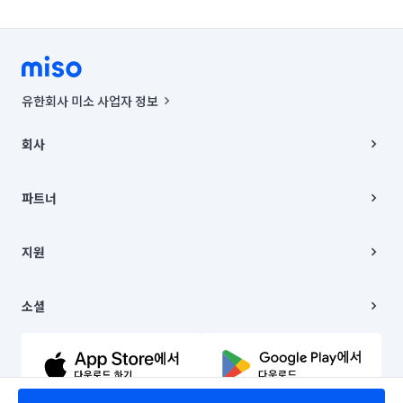
유한회사 미소 사업자 정보
사업자등록번호 : 291-87-00271 | 인허가번호 : 2016-3220163-14-5-
00019 |
회사
통신판매신고번호 : 2024-서울종로-1400(공정거래위원회 정보) |
대표이사 : CHING VICTOR COLUMBIA RHEE
회사소개
주소 | 본사: 서울특별시 종로구 율곡로 6(중학동, 트윈트리빌딩) B동 5층
채용
파트너
컨택센터 : 서울특별시 종로구 수송동 율곡로 24, 7층, 8층 미소
블로그
유한회사 미소는 통신판매중개자이며, 통신판매의 당사자가 아닙니다.
파트너 지원
상품, 상품정보, 거래에 관한 의무와 책임은 거래당사자에게 있습니다.
이사
지원
언론 보도 관련 문의:
contact@getmiso.com
이사 청소/입주 청소
대표번호: 1577-8808
고객센터
© 유한회사 미소. Miso, Inc. All Rights Reserved.
이용약관
소셜
개인정보처리방침
파트너 위치정보 이용약관
링크드인
문의하기
유튜브