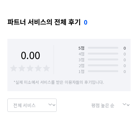
파트너 서비스의 전체 후기
0
5
점
0
0.00
4
점
0
3
점
0
2
점
0
1
점
0
*실제 미소에서 서비스를 받은 이용자들의 후기입니다.