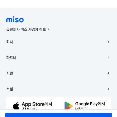
유한회사 미소 사업자 정보
사업자등록번호 : 291-87-00271 | 인허가번호 : 2016-3220163-14-5-
00019 |
회사
통신판매신고번호 : 2024-서울종로-1400(공정거래위원회 정보) |
대표이사 : CHING VICTOR COLUMBIA RHEE
회사소개
주소 | 본사: 서울특별시 종로구 율곡로 6(중학동, 트윈트리빌딩) B동 5층
채용
파트너
컨택센터 : 서울특별시 종로구 수송동 율곡로 24, 7층, 8층 미소
블로그
유한회사 미소는 통신판매중개자이며, 통신판매의 당사자가 아닙니다.
파트너 지원
상품, 상품정보, 거래에 관한 의무와 책임은 거래당사자에게 있습니다.
이사
지원
언론 보도 관련 문의:
contact@getmiso.com
이사 청소/입주 청소
대표번호: 1577-8808
고객센터
© 유한회사 미소. Miso, Inc. All Rights Reserved.
이용약관
소셜
개인정보처리방침
파트너 위치정보 이용약관
링크드인
문의하기
유튜브