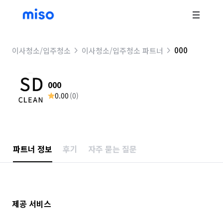
000
이사청소/입주청소
이사청소/입주청소 파트너
000
0.00
(
0
)
파트너 정보
후기
자주 묻는 질문
제공 서비스