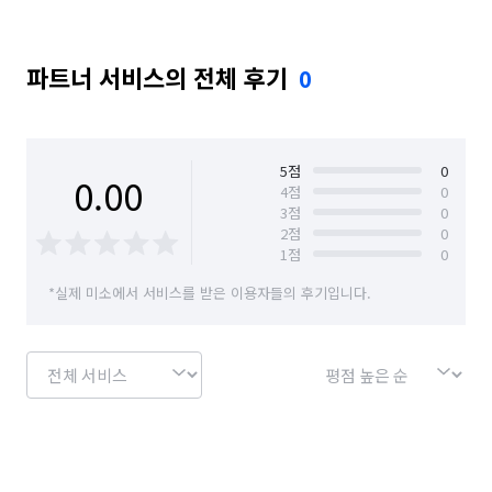
파트너 서비스의 전체 후기
0
5
점
0
0.00
4
점
0
3
점
0
2
점
0
1
점
0
*실제 미소에서 서비스를 받은 이용자들의 후기입니다.