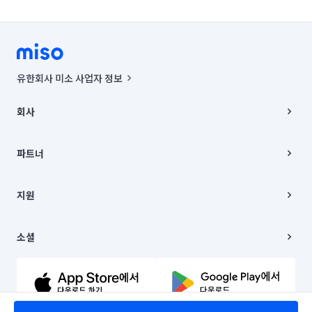
유한회사 미소 사업자 정보
사업자등록번호 : 291-87-00271 | 인허가번호 : 2016-3220163-14-5-
00019 |
회사
통신판매신고번호 : 2024-서울종로-1400(공정거래위원회 정보) |
대표이사 : CHING VICTOR COLUMBIA RHEE
회사소개
주소 | 본사: 서울특별시 종로구 율곡로 6(중학동, 트윈트리빌딩) B동 5층
채용
파트너
컨택센터 : 서울특별시 종로구 수송동 율곡로 24, 7층, 8층 미소
블로그
유한회사 미소는 통신판매중개자이며, 통신판매의 당사자가 아닙니다.
파트너 지원
상품, 상품정보, 거래에 관한 의무와 책임은 거래당사자에게 있습니다.
이사
지원
언론 보도 관련 문의:
contact@getmiso.com
이사 청소/입주 청소
대표번호: 1577-8808
고객센터
© 유한회사 미소. Miso, Inc. All Rights Reserved.
이용약관
소셜
개인정보처리방침
파트너 위치정보 이용약관
링크드인
문의하기
유튜브