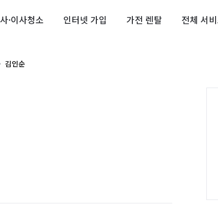
사·이사청소
인터넷 가입
가전 렌탈
전체 서비
김인순