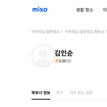
생활 청소
이
이사청소/입주청소
이사청소/입주청소 파트너
김인순
0.00
(
0
)
파트너 정보
후기
자주 묻는 질문