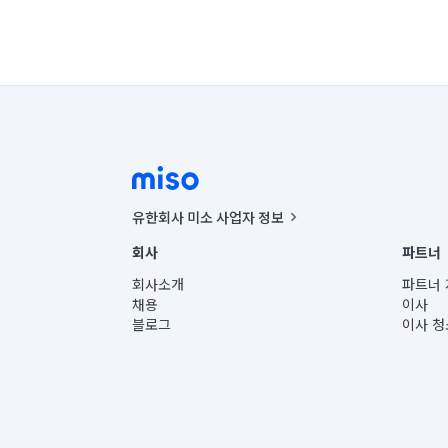
유한회사 미소 사업자 정보
사업자등록번호 : 291-87-00271 | 인허가번호 : 2016-32201
회사
파트너
통신판매신고번호 : 2024-서울종로-1400(공정거래위원회 정
대표이사 : CHING VICTOR COLUMBIA RHEE
회사소개
파트너 
주소 | 본사: 서울특별시 종로구 율곡로 6(중학동, 트윈트리
채용
이사
컨택센터 : 서울특별시 종로구 수송동 율곡로 24, 7층, 8층
블로그
이사 청
유한회사 미소는 통신판매중개자이며, 통신판매의 당사자가
상품, 상품정보, 거래에 관한 의무와 책임은 거래당사자에
언론 보도 관련 문의:
contact@getmiso.com
대표번호: 1577-8808
© 유한회사 미소. Miso, Inc. All Rights Reserved.