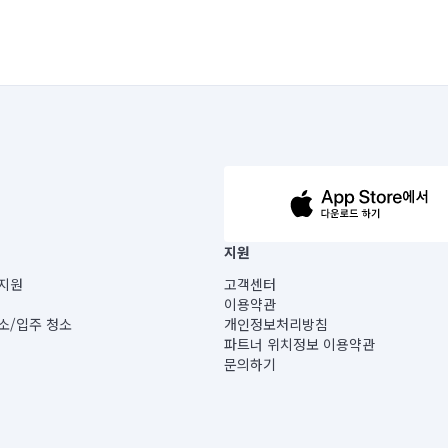
63-14-5-00019 |
지원
보) |
지원
고객센터
빌딩) B동 5층
이용약관
 미소
소/입주 청소
개인정보처리방침
 아닙니다.
파트너 위치정보 이용약관
게 있습니다.
문의하기