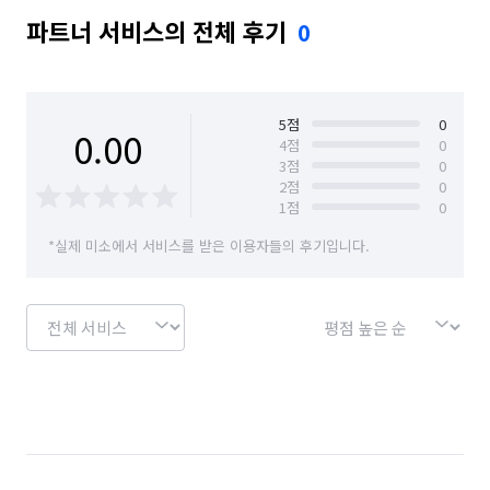
파트너 서비스의 전체 후기
0
5
점
0
0.00
4
점
0
3
점
0
2
점
0
1
점
0
*실제 미소에서 서비스를 받은 이용자들의 후기입니다.