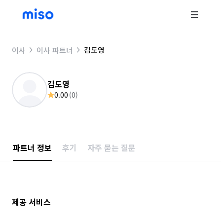
김도영
이사
이사 파트너
김도영
0.00
(
0
)
파트너 정보
후기
자주 묻는 질문
제공 서비스