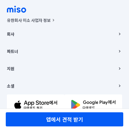
유한회사 미소 사업자 정보
사업자등록번호 : 291-87-00271 | 인허가번호 : 2016-3220163-14-5-
00019 |
회사
통신판매신고번호 : 2024-서울종로-1400(공정거래위원회 정보) |
대표이사 : CHING VICTOR COLUMBIA RHEE
회사소개
주소 | 본사: 서울특별시 종로구 율곡로 6(중학동, 트윈트리빌딩) B동 5층
채용
파트너
컨택센터 : 서울특별시 종로구 수송동 율곡로 24, 7층, 8층 미소
블로그
유한회사 미소는 통신판매중개자이며, 통신판매의 당사자가 아닙니다.
파트너 지원
상품, 상품정보, 거래에 관한 의무와 책임은 거래당사자에게 있습니다.
이사
지원
언론 보도 관련 문의:
contact@getmiso.com
이사 청소/입주 청소
대표번호: 1577-8808
고객센터
© 유한회사 미소. Miso, Inc. All Rights Reserved.
이용약관
소셜
개인정보처리방침
파트너 위치정보 이용약관
링크드인
문의하기
유튜브
앱에서 견적 받기