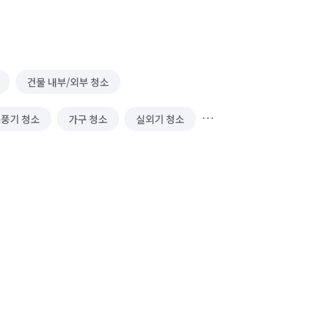
건물 내부/외부 청소
풍기 청소
가구 청소
실외기 청소
리(종합/시설/행정/경비)
냉장고 청소 (업소용)
정리수납 전문가