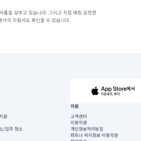
서풀을 갖추고 있습니다. 그리고 직접 매칭 요청한
랜서의 지원서도 확인할 수 있습니다.
63-14-5-00019 |
지원
보) |
지원
고객센터
빌딩) B동 5층
이용약관
 미소
소/입주 청소
개인정보처리방침
 아닙니다.
파트너 위치정보 이용약관
게 있습니다.