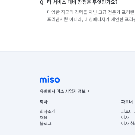
타 서비스 대비 장점은 무엇인가요?
다양한 직군의 경력을 지닌 고급 전문가 프리랜
프리랜서뿐 아니라, 매칭매니저가 제안한 프리
유한회사 미소 사업자 정보
사업자등록번호 : 291-87-00271 | 인허가번호 : 2016-32201
회사
파트너
통신판매신고번호 : 2024-서울종로-1400(공정거래위원회 정
대표이사 : CHING VICTOR COLUMBIA RHEE
회사소개
파트너 
주소 | 본사: 서울특별시 종로구 율곡로 6(중학동, 트윈트리
채용
이사
컨택센터 : 서울특별시 종로구 수송동 율곡로 24, 7층, 8층
블로그
이사 청
유한회사 미소는 통신판매중개자이며, 통신판매의 당사자가
상품, 상품정보, 거래에 관한 의무와 책임은 거래당사자에