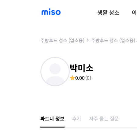
생활 청소
이
주방후드 청소 (업소용)
주방후드 청소 (업소용)
박미소
0.00
(
0
)
파트너 정보
후기
자주 묻는 질문