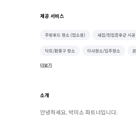
제공 서비스
주방후드 청소 (업소용)
새집/헌집증후군 시공
닥트/환풍구 청소
이사청소/입주청소
온
더보기
소파 청소
바닥 청소 (왁스 코팅)
건물 관
에어컨 청소 (상업용)
세탁기 청소 (상업용)
소개
카페트 청소
안녕하세요. 박미소 파트너입니다.