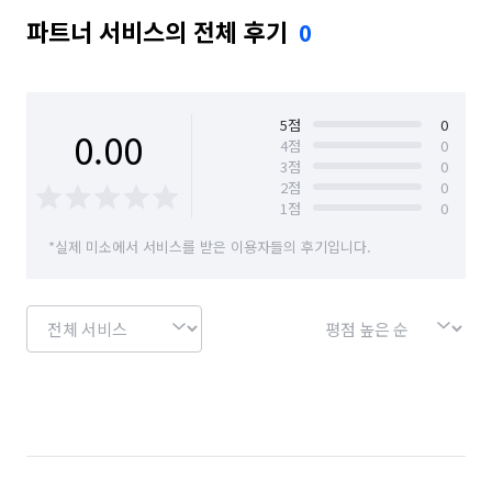
파트너 서비스의 전체 후기
0
5
점
0
0.00
4
점
0
3
점
0
2
점
0
1
점
0
*실제 미소에서 서비스를 받은 이용자들의 후기입니다.