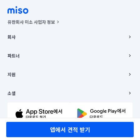
유한회사 미소 사업자 정보
사업자등록번호 : 291-87-00271 | 인허가번호 : 2016-3220163-14-5-
00019 |
회사
통신판매신고번호 : 2024-서울종로-1400(공정거래위원회 정보) |
대표이사 : CHING VICTOR COLUMBIA RHEE
회사소개
주소 | 본사: 서울특별시 종로구 율곡로 6(중학동, 트윈트리빌딩) B동 5층
채용
파트너
컨택센터 : 서울특별시 종로구 수송동 율곡로 24, 7층, 8층 미소
블로그
유한회사 미소는 통신판매중개자이며, 통신판매의 당사자가 아닙니다.
파트너 지원
상품, 상품정보, 거래에 관한 의무와 책임은 거래당사자에게 있습니다.
이사
지원
언론 보도 관련 문의:
contact@getmiso.com
이사 청소/입주 청소
대표번호: 1577-8808
고객센터
© 유한회사 미소. Miso, Inc. All Rights Reserved.
이용약관
소셜
개인정보처리방침
파트너 위치정보 이용약관
링크드인
문의하기
유튜브
앱에서 견적 받기